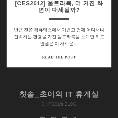
[CES2012] 울트라북, 더 커진 화
면이 대세될까?
반년 전쯤 컴퓨텍스에서 가볍고 언제 어디서나
접속하는 환경을 가진 울트라북을 소개한 뒤로
인텔은 이 새로운…
[CES2012]
READ THE POST
울
트
라
북,
더
칫솔_초이의 IT 휴게실
커
진
CHiTSOL's BLOG
화
면