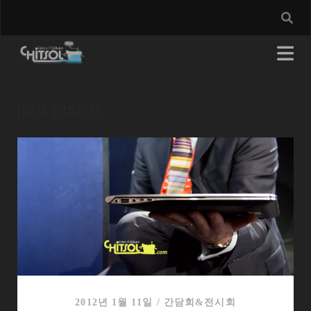
[태그:]
15인치
2012년 1월 11일
/
간담회&전시회