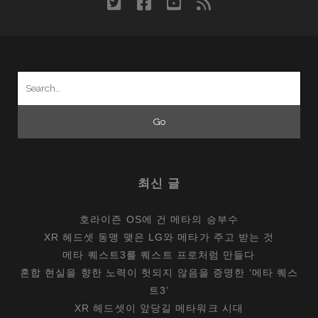
twitter
facebook
youtube
rss
이
대
세
될
Search
까?
for:
최신 글
호라이즌 OS에 건 메타의 승부수
XR 헤드셋 동맹 맺은 LG와 메타가 주고 받는 것
메타 퀘스트3를 퀘스트 프로처럼 만들다
혼합 현실을 향한 노력이 헛되지 않음을 증명한 ‘메타 퀘스
트3’
XR 헤드셋이 앞당길 메타워크 시대