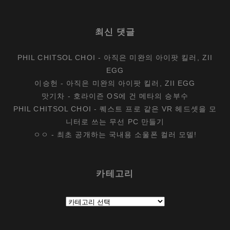
최신 댓글
PHIL CHITSOL CHOI
-
아직은 미완의 아이팟 킬러, ZII
EGG
이승헌
-
아직은 미완의 아이팟 킬러, ZII EGG
맛기차
-
호라이즌 OS에 건 메타의 승부수
PHIL CHITSOL CHOI
-
퀘스트 프로 같은 VR 헤드셋을 모
니터로 쓰는 무선 PC 만들기
ㅇㅇ
-
최초 공개하는 국내용 소울폰 컬러 모델!
카테고리
카
테
고