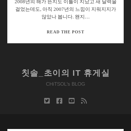
2008년의 해가 뜬지도 이틀이 지났고 새 달력을
걸었는데도, 아직 2007년의 느낌이 지워지지가
않았나 봅니다. 왠지…
내
READ THE POST
이
름
들
어
간
칫솔_초이의 IT 휴게실
달
력
CHiTSOL's BLOG
이
야
twitter
facebook
youtube
rss
기