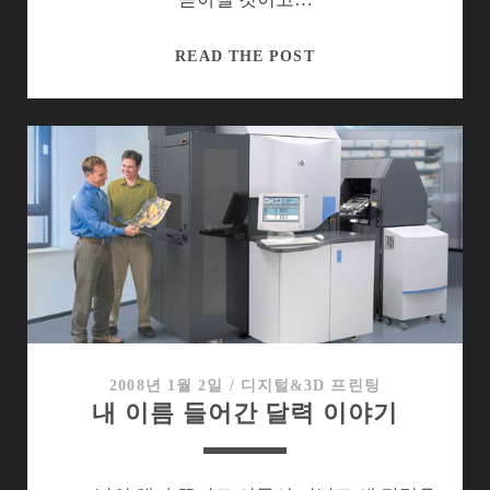
2008
READ THE POST
년
PC
시
장
돌
아
보
니…
2008년 1월 2일
/
디지털&3D 프린팅
내 이름 들어간 달력 이야기