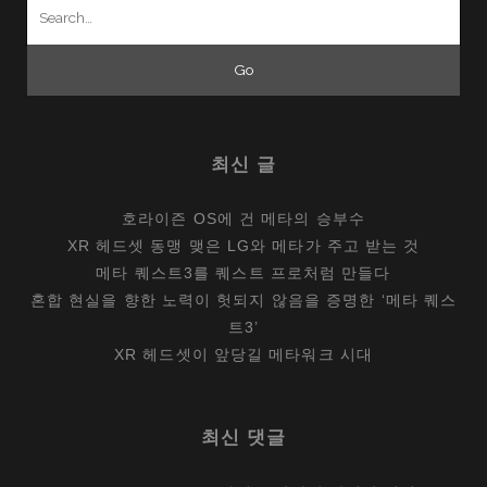
Search
for:
최신 글
호라이즌 OS에 건 메타의 승부수
XR 헤드셋 동맹 맺은 LG와 메타가 주고 받는 것
메타 퀘스트3를 퀘스트 프로처럼 만들다
혼합 현실을 향한 노력이 헛되지 않음을 증명한 ‘메타 퀘스
트3’
XR 헤드셋이 앞당길 메타워크 시대
최신 댓글