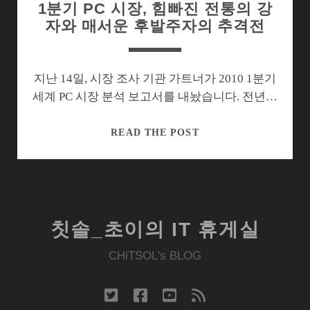
1분기 PC 시장, 힘빠진 전통의 강
자와 매서운 후발주자의 추격전
지난 14일, 시장 조사 기관 가트너가 2010 1분기
세계 PC 시장 분석 보고서를 내놨습니다. 전년…
1
READ THE POST
분
기
PC
시
장,
칫솔_초이의 IT 휴게실
힘
빠
CHiTSOL's BLOG
진
전
twitter
facebook
youtube
rss
통