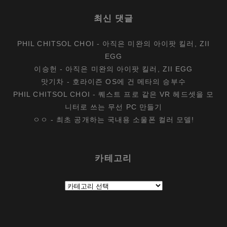
최신 댓글
PHIL CHITSOL CHOI
-
아직은 미완의 아이팟 킬러, ZII
EGG
이승헌
-
아직은 미완의 아이팟 킬러, ZII EGG
맛기차
-
호라이즌 OS에 건 메타의 승부수
PHIL CHITSOL CHOI
-
퀘스트 프로 같은 VR 헤드셋을 모
니터로 쓰는 무선 PC 만들기
ㅇㅇ
-
최초 공개하는 국내용 소울폰 컬러 모델!
카테고리
카
테
고
리