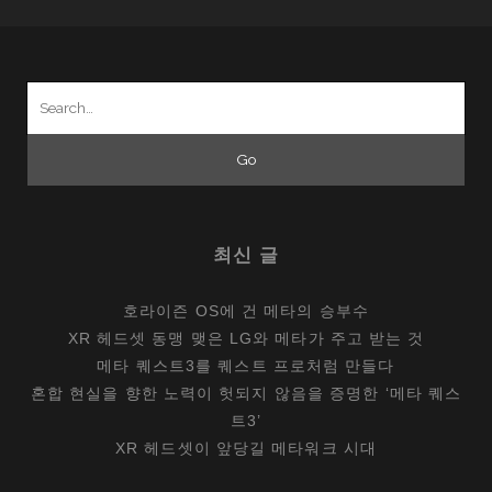
의
강
자
Search
와
for:
매
서
운
후
발
최신 글
주
자
호라이즌 OS에 건 메타의 승부수
의
XR 헤드셋 동맹 맺은 LG와 메타가 주고 받는 것
추
메타 퀘스트3를 퀘스트 프로처럼 만들다
격
혼합 현실을 향한 노력이 헛되지 않음을 증명한 ‘메타 퀘스
전
트3’
XR 헤드셋이 앞당길 메타워크 시대