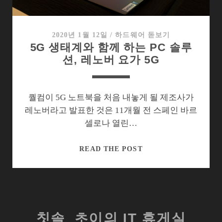
패
키
지
2020년 1월 12일
/
하드웨어 돋보기
5G 생태계와 함께 하는 PC 솔루
로
션, 레노버 요가 5G
준
비
했
던
퀄컴이 5G 노트북을 처음 내놓게 될 제조사가
레
레노버라고 발표한 것은 11개월 전 스페인 바르
노
셀로나 열린…
버
5G
READ THE POST
생
태
계
와
함
칫솔_초이의 IT 휴게실