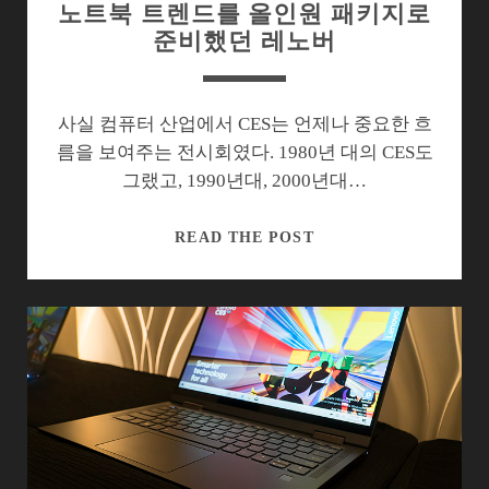
노트북 트렌드를 올인원 패키지로
준비했던 레노버
사실 컴퓨터 산업에서 CES는 언제나 중요한 흐
름을 보여주는 전시회였다. 1980년 대의 CES도
그랬고, 1990년대, 2000년대…
노
READ THE POST
트
북
트
렌
드
를
올
인
원