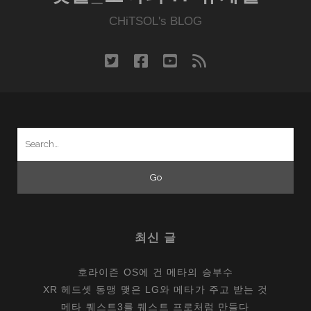
께
하
CHiTSOL's BLOG
는
PC
twitter
facebook
youtube
rss
솔
루
션,
레
Search
노
for:
버
요
가
5G
최신 글
호라이즌 OS에 건 메타의 승부수
XR 헤드셋 동맹 맺은 LG와 메타가 주고 받는 것
메타 퀘스트3를 퀘스트 프로처럼 만들다