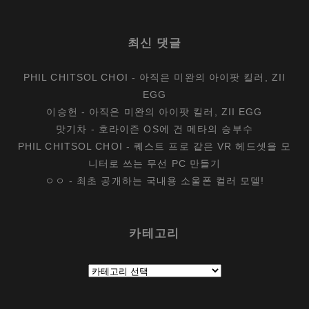
최신 댓글
PHIL CHITSOL CHOI
-
아직은 미완의 아이팟 킬러, ZII
EGG
이승헌
-
아직은 미완의 아이팟 킬러, ZII EGG
맛기차
-
호라이즌 OS에 건 메타의 승부수
PHIL CHITSOL CHOI
-
퀘스트 프로 같은 VR 헤드셋을 모
니터로 쓰는 무선 PC 만들기
ㅇㅇ
-
최초 공개하는 국내용 소울폰 컬러 모델!
카테고리
카
테
고