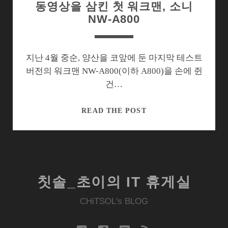
동영상을 삼킨 첫 워크맨, 소니
NW-A800
지난 4월 중순, 양산을 코앞에 둔 마지막 테스트
버전의 워크맨 NW-A800(이하 A800)을 손에 쥔
건…
동
READ THE POST
영
상
을
삼
킨
칫솔_초이의 IT 휴게실
첫
워
CHiTSOL's BLOG
크
맨,