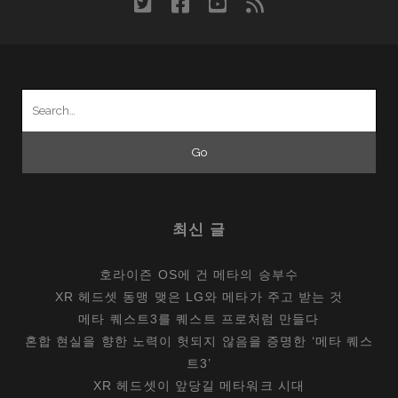
twitter
facebook
youtube
rss
소
니
NW-
A800
Search
for:
최신 글
호라이즌 OS에 건 메타의 승부수
XR 헤드셋 동맹 맺은 LG와 메타가 주고 받는 것
메타 퀘스트3를 퀘스트 프로처럼 만들다
혼합 현실을 향한 노력이 헛되지 않음을 증명한 ‘메타 퀘스
트3’
XR 헤드셋이 앞당길 메타워크 시대