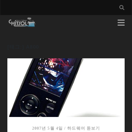
[태그:]
A800
2007년 5월 4일
/
하드웨어 돋보기