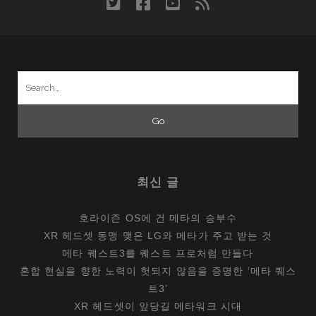
twitter
facebook
youtube
rss
와
시
각
차
Search
for:
최신 글
호라이즌 OS에 건 메타의 승부수
XR 헤드셋 동맹 맺은 LG와 메타가 주고 받는 것
메타 퀘스트3를 퀘스트 프로처럼 만들다
혼합 현실을 향한 노력이 헛되지 않음을 증명한 ‘메타 퀘스
트3’
XR 헤드셋이 앞당길 메타워크 시대