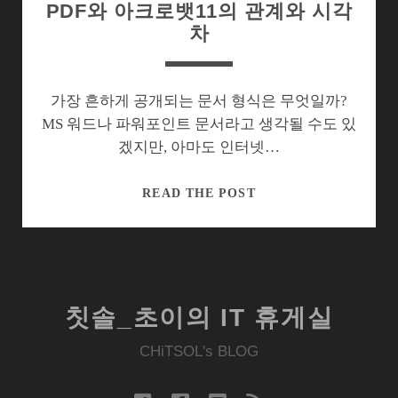
PDF와 아크로뱃11의 관계와 시각
차
가장 흔하게 공개되는 문서 형식은 무엇일까?
MS 워드나 파워포인트 문서라고 생각될 수도 있
겠지만, 아마도 인터넷…
PDF
READ THE POST
와
아
크
로
뱃
칫솔_초이의 IT 휴게실
11
의
CHiTSOL's BLOG
관
계