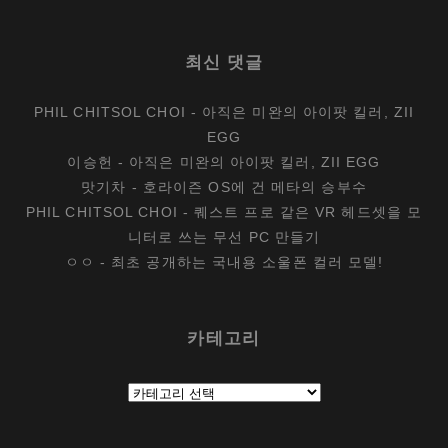
최신 댓글
PHIL CHITSOL CHOI
-
아직은 미완의 아이팟 킬러, ZII
EGG
이승헌
-
아직은 미완의 아이팟 킬러, ZII EGG
맛기차
-
호라이즌 OS에 건 메타의 승부수
PHIL CHITSOL CHOI
-
퀘스트 프로 같은 VR 헤드셋을 모
니터로 쓰는 무선 PC 만들기
ㅇㅇ
-
최초 공개하는 국내용 소울폰 컬러 모델!
카테고리
카
테
고