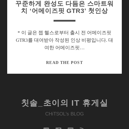
꾸준하게 완성도 다듬은 스마트워
치 ‘어메이즈핏 GTR3’ 첫인상
* 이 글은 젭 헬스로부터 출시 전 어메이즈핏
GTR3를 대여받아 작성된 인상 비평입니다. 대
여한 어메이즈핏…
꾸
READ THE POST
준
하
게
완
성
칫솔_초이의 IT 휴게실
도
다
CHiTSOL's BLOG
듬
은