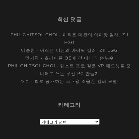
최신 댓글
PHIL CHITSOL CHOI
-
아직은 미완의 아이팟 킬러, ZII
EGG
이승헌
-
아직은 미완의 아이팟 킬러, ZII EGG
맛기차
-
호라이즌 OS에 건 메타의 승부수
PHIL CHITSOL CHOI
-
퀘스트 프로 같은 VR 헤드셋을 모
니터로 쓰는 무선 PC 만들기
ㅇㅇ
-
최초 공개하는 국내용 소울폰 컬러 모델!
카테고리
카
테
고