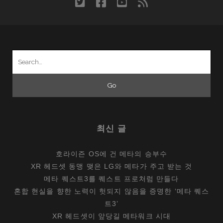
twitter
facebook
youtube
rss
스
마
트
워
Search
치
for:
‘어
메
이
즈
핏
최신 글
GTR3’
첫
호라이즌 OS에 건 메타의 승부수
인
XR 헤드셋 동맹 맺은 LG와 메타가 주고 받는 것
상
메타 퀘스트3를 퀘스트 프로처럼 만들다
혼합 현실을 향한 노력이 헛되지 않음을 증명한 ‘메타 퀘스
트3’
XR 헤드셋이 앞당길 메타워크 시대