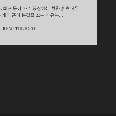
 최근 들어 자주 등장하는 친환경 휴대폰
두 개의 폰이 눈길을 끄는 이유는…
친
READ THE POST
환
경
휴
대
폰,
리
클
레
임
과
블
루
어