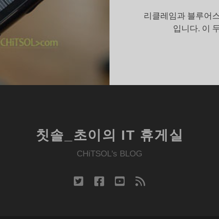
휴
리클레임과 블루어스.
대
입니다. 이 
,
리
클
레
임
과
블
루
칫솔_초이의 IT 휴게실
어
스
CHiTSOL's BLOG
twitter
facebook
youtube
rss