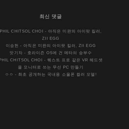
스
는
최신 댓글
무
엇
PHIL CHITSOL CHOI
-
아직은 미완의 아이팟 킬러,
으
ZII EGG
로
이승헌
-
아직은 미완의 아이팟 킬러, ZII EGG
만
맛기차
-
호라이즌 OS에 건 메타의 승부수
든
PHIL CHITSOL CHOI
-
퀘스트 프로 같은 VR 헤드셋
걸
을 모니터로 쓰는 무선 PC 만들기
까?
ㅇㅇ
-
최초 공개하는 국내용 소울폰 컬러 모델!