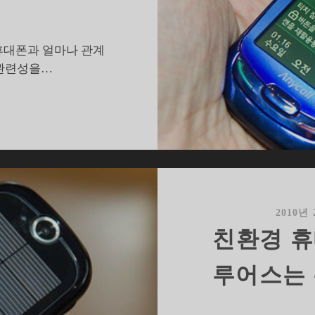
 휴대폰과 얼마나 관계
 관련성을…
옥
수
수
전
분
과
생
2010년
수
친환경 휴
통
의
루어스는
친
환
경