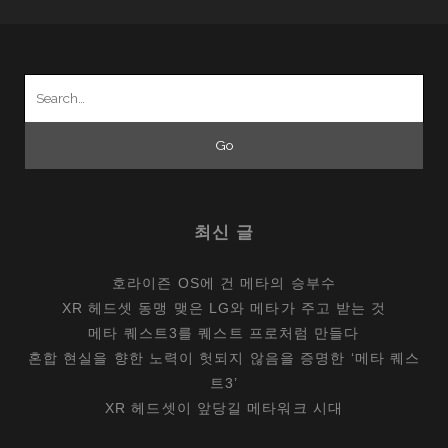
점,
AI
스
Search
피
for:
커
최신 글
호라이즌 OS에 건 메타의 승부수
XR 헤드셋 동맹 맺은 LG와 메타가 주고 받는 것
메타 퀘스트3를 퀘스트 프로처럼 만들다
혼합 현실을 향한 노력이 헛되지 않음을 증명한 ‘메타 퀘스
트3’
XR 헤드셋이 앞당길 메타워크 시대