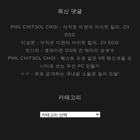
최신 댓글
PHIL CHITSOL CHOI
-
아직은 미완의 아이팟 킬러, ZII
EGG
이승헌
-
아직은 미완의 아이팟 킬러, ZII EGG
맛기차
-
호라이즌 OS에 건 메타의 승부수
PHIL CHITSOL CHOI
-
퀘스트 프로 같은 VR 헤드셋을 모
니터로 쓰는 무선 PC 만들기
ㅇㅇ
-
최초 공개하는 국내용 소울폰 컬러 모델!
카테고리
카
테
고
리