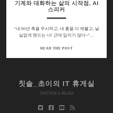
기계와 대화하는 삶의 시작점, AI
스피커
“내 80년 촉을 무시하고, 내 흥을 다 깨불고, 날
실없게 맨드는 너! 근데 밉지가 않다~”…
기
READ THE POST
계
와
대
화
하
칫솔_초이의 IT 휴게실
는
삶
CHiTSOL's BLOG
의
시
twitter
facebook
youtube
rss
작