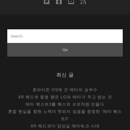
twitter
facebook
youtube
rss
국
에
서
던
Search
지
for:
는
세
가
지
질
최신 글
문
호라이즌 OS에 건 메타의 승부수
XR 헤드셋 동맹 맺은 LG와 메타가 주고 받는 것
메타 퀘스트3를 퀘스트 프로처럼 만들다
혼합 현실을 향한 노력이 헛되지 않음을 증명한 ‘메타 퀘스
트3’
XR 헤드셋이 앞당길 메타워크 시대