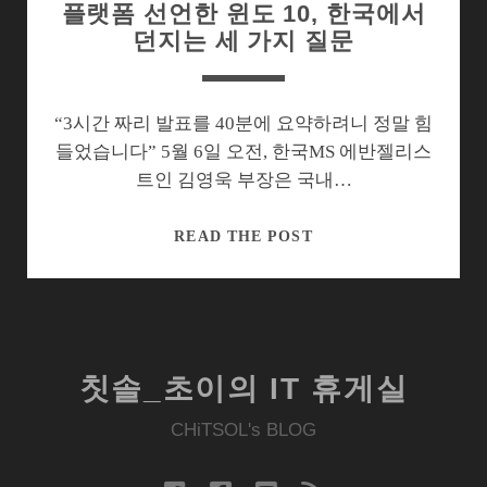
플랫폼 선언한 윈도 10, 한국에서
던지는 세 가지 질문
“3시간 짜리 발표를 40분에 요약하려니 정말 힘
들었습니다” 5월 6일 오전, 한국MS 에반젤리스
트인 김영욱 부장은 국내…
플
READ THE POST
랫
폼
선
언
한
칫솔_초이의 IT 휴게실
윈
도
CHiTSOL's BLOG
10,
한