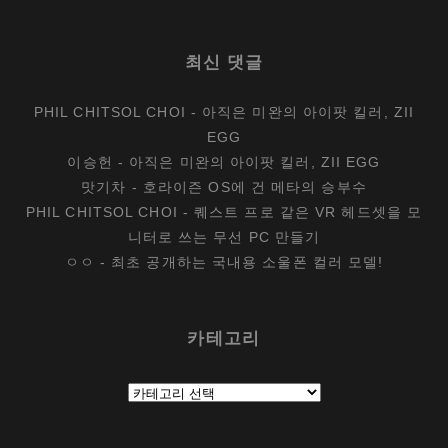
최신 댓글
PHIL CHITSOL CHOI
-
아직은 미완의 아이팟 킬러, ZII
EGG
이승헌
-
아직은 미완의 아이팟 킬러, ZII EGG
맛기차
-
호라이즌 OS에 건 메타의 승부수
PHIL CHITSOL CHOI
-
퀘스트 프로 같은 VR 헤드셋을 모
니터로 쓰는 무선 PC 만들기
ㅇㅇ
-
최초 공개하는 국내용 소울폰 컬러 모델!
카테고리
카
테
고