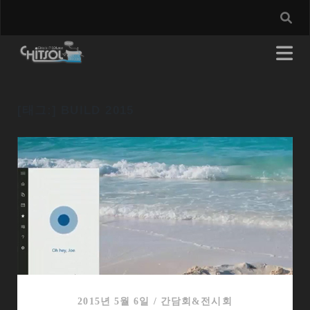
[태그:]
BUILD 2015
2015년 5월 6일
/
간담회&전시회