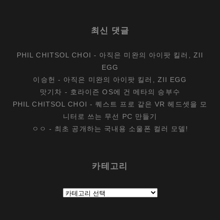
최신 댓글
PHIL CHITSOL CHOI
-
아직은 미완의 아이팟 킬러, ZII
EGG
이승헌
-
아직은 미완의 아이팟 킬러, ZII EGG
맛기차
-
호라이즌 OS에 건 메타의 승부수
PHIL CHITSOL CHOI
-
퀘스트 프로 같은 VR 헤드셋을 모
니터로 쓰는 무선 PC 만들기
ㅇㅇ
-
최초 공개하는 국내용 소울폰 컬러 모델!
카테고리
카
테
고