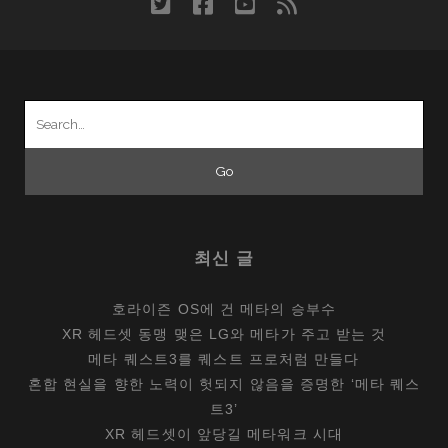
twitter
facebook
youtube
rss
라
지
고
세
Search
련
for:
미
더
한
N800
최신 글
호라이즌 OS에 건 메타의 승부수
XR 헤드셋 동맹 맺은 LG와 메타가 주고 받는 것
메타 퀘스트3를 퀘스트 프로처럼 만들다
혼합 현실을 향한 노력이 헛되지 않음을 증명한 ‘메타 퀘스
트3’
XR 헤드셋이 앞당길 메타워크 시대