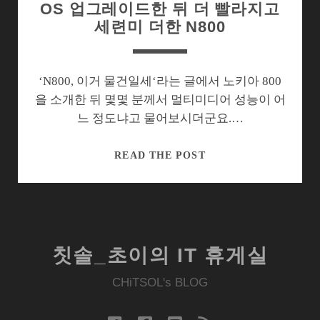
OS 업그레이드한 뒤 더 빨라지고
세련미 더한 N800
‘N800, 이거 물건일세‘라는 글에서 노키아 800
을 소개한 뒤 몇몇 분께서 멀티미디어 성능이 어
느 정도냐고 물어보시더군요.…
OS
READ THE POST
업
그
레
이
드
칫솔_초이의 IT 휴게실
한
뒤
CHiTSOL's BLOG
더
빨