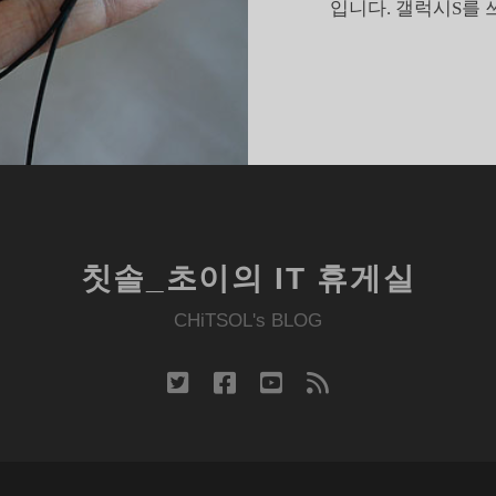
입니다. 갤럭시S를 
페
리
아
10
미
니
칫솔_초이의 IT 휴게실
CHiTSOL's BLOG
twitter
facebook
youtube
rss