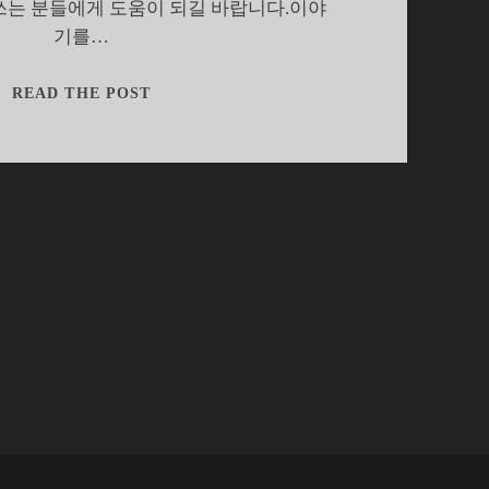
쓰는 분들에게 도움이 되길 바랍니다.이야
기를…
갤
READ THE POST
럭
시
S,
운
동
도
우
미
가
되
다