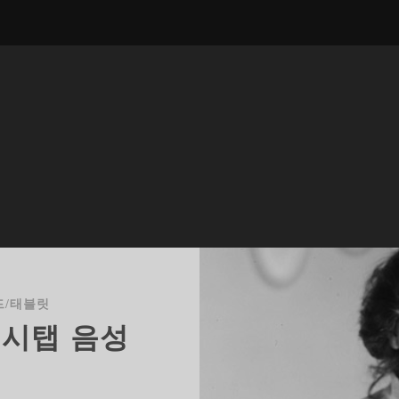
드/태블릿
럭시탭 음성