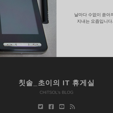
성
통
화
날마다 수없이 쏟아지
지내는 요즘입니다.
칫솔_초이의 IT 휴게실
CHiTSOL's BLOG
twitter
facebook
youtube
rss