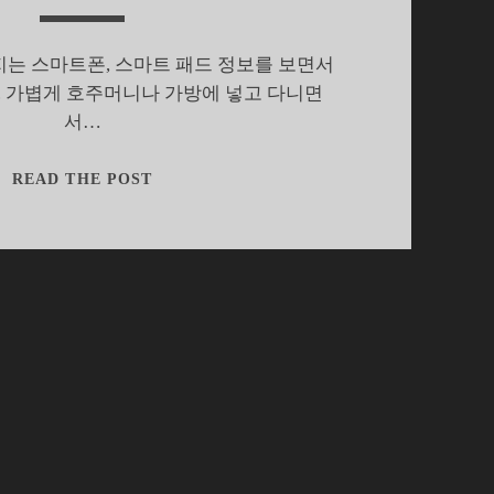
는 스마트폰, 스마트 패드 정보를 보면서
 가볍게 호주머니나 가방에 넣고 다니면
서…
성
READ THE POST
큼
다
가
온
스
마
트
폰
시
대,
다