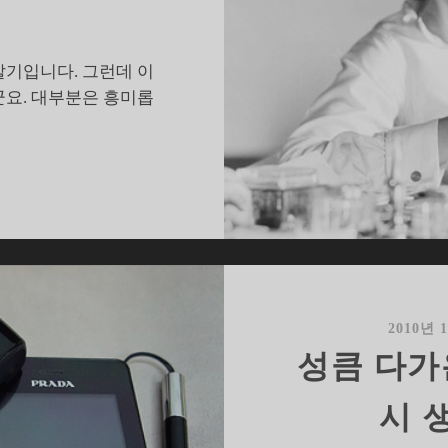
말기입니다. 그런데 이
군요. 대부분은 흥미롭
비
웃
을
수
없
는
갤
2010년 
럭
성큼 다가
시
탭
시 
음