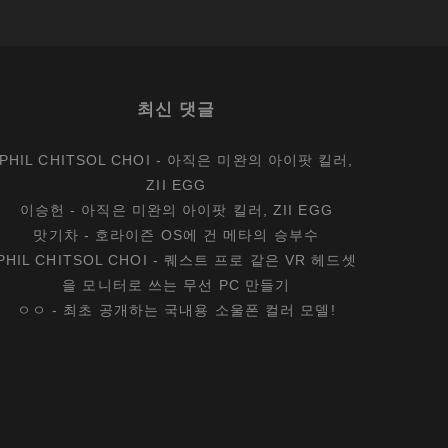
시
생
각
하
최신 댓글
는
휴
PHIL CHITSOL CHOI
-
아직은 미완의 아이팟 킬러,
대
ZII EGG
폰
이승헌
-
아직은 미완의 아이팟 킬러, ZII EGG
맛기차
-
호라이즌 OS에 건 메타의 승부수
PHIL CHITSOL CHOI
-
퀘스트 프로 같은 VR 헤드셋
을 모니터로 쓰는 무선 PC 만들기
ㅇㅇ
-
최초 공개하는 국내용 소울폰 컬러 모델!