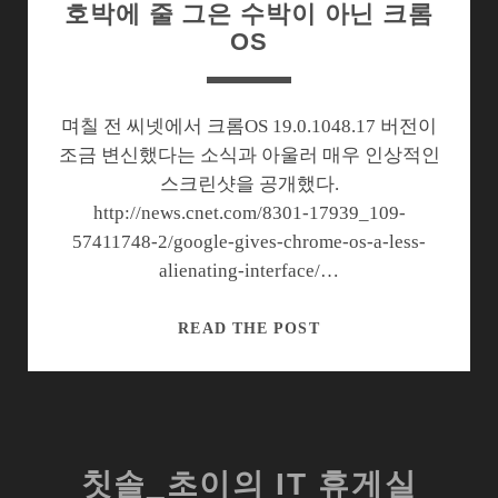
호박에 줄 그은 수박이 아닌 크롬
OS
며칠 전 씨넷에서 크롬OS 19.0.1048.17 버전이
조금 변신했다는 소식과 아울러 매우 인상적인
스크린샷을 공개했다.
http://news.cnet.com/8301-17939_109-
57411748-2/google-gives-chrome-os-a-less-
alienating-interface/…
호
READ THE POST
박
에
줄
그
은
칫솔_초이의 IT 휴게실
수