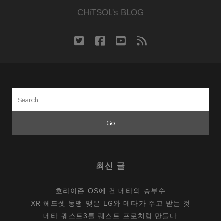
박
CHiTSOL's BLOG
이
아
twitter
facebook
youtube
rss
닌
크
롬
OS
Search
for:
최신 글
호라이즌 OS에 건 메타의 승부수
XR 헤드셋 동맹 맺은 LG와 메타가 주고 받는 것
메타 퀘스트3를 퀘스트 프로처럼 만들다