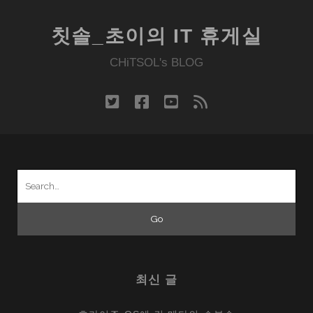
도
같
칫솔_초이의 IT 휴게실
은
OLPC
CHiTSOL's BLOG
와
클
twitter
facebook
youtube
rss
래
스
메
이
Search
트
for:
PC
최신 글