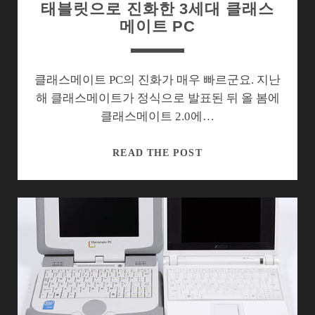
태블릿으로 진화한 3세대 클래스
메이트 PC
클래스메이트 PC의 진화가 매우 빠르군요. 지난
해 클래스메이트가 정식으로 발표된 뒤 올 봄에
클래스메이트 2.0에…
태
READ THE POST
블
릿
으
로
진
화
한
3
세