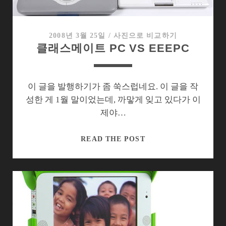
대
클
래
2008년 3월 25일
/
사진으로 비교하기
클래스메이트 PC VS EEEPC
스
메
이
트
이 글을 발행하기가 좀 쑥스럽네요. 이 글을 작
PC
성한 게 1월 말이었는데, 까맣게 잊고 있다가 이
제야…
클
READ THE POST
래
스
메
이
트
PC