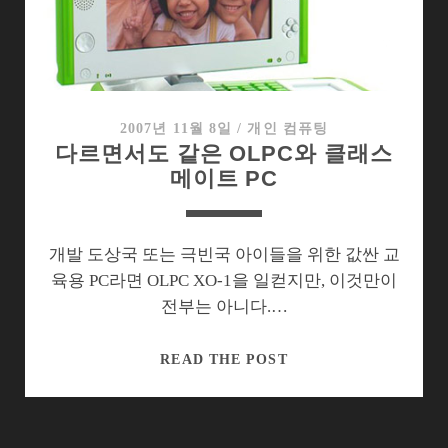
VS
EEEPC
2007년 11월 8일
/
개인 컴퓨팅
다르면서도 같은 OLPC와 클래스
메이트 PC
개발 도상국 또는 극빈국 아이들을 위한 값싼 교
육용 PC라면 OLPC XO-1을 일컫지만, 이것만이
전부는 아니다.…
다
READ THE POST
르
면
서