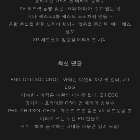
호라이즌 OS에 건 메타의 승부수
XR 헤드셋 동맹 맺은 LG와 메타가 주고 받는 것
메타 퀘스트3를 퀘스트 프로처럼 만들다
혼합 현실을 향한 노력이 헛되지 않음을 증명한 ‘메타 퀘스
트3’
XR 헤드셋이 앞당길 메타워크 시대
최신 댓글
PHIL CHITSOL CHOI
-
아직은 미완의 아이팟 킬러, ZII
EGG
이승헌
-
아직은 미완의 아이팟 킬러, ZII EGG
맛기차
-
호라이즌 OS에 건 메타의 승부수
PHIL CHITSOL CHOI
-
퀘스트 프로 같은 VR 헤드셋을 모
니터로 쓰는 무선 PC 만들기
ㅇㅇ
-
최초 공개하는 국내용 소울폰 컬러 모델!