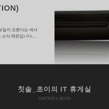
ION)
선보일지 모른다는 넥서
는 소식 때문입니다.…
넥
서
스
의
숨
겨
칫솔_초이의 IT 휴게실
진
무
CHiTSOL's BLOG
,