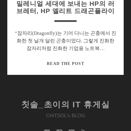
밀레니얼 세대에 보내는 HP의 러
브레터, HP 엘리트 드래곤플라이
“잠자리(Dragonfly)는 기어 다니는 곤충에서 진
화한 첫 날개 달린 곤충이었다. 그렇게 진화한
잠자리처럼 진화한 기업용 노트북…
밀
READ THE POST
레
니
얼
세
대
칫솔_초이의 IT 휴게실
에
보
CHiTSOL's BLOG
내
는