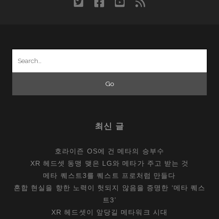
twitter
facebook
youtube
rss
HP
의
러
브
Search
레
for:
터,
HP
엘
리
트
최신 글
드
래
호라이즌 OS에 건 메타의 승부수
곤
XR 헤드셋 동맹 맺은 LG와 메타가 주고 받는 것
플
메타 퀘스트3를 퀘스트 프로처럼 만들다
라
혼합 현실을 향한 노력이 헛되지 않음을 증명한 ‘메타 퀘스
이
트3’
XR 헤드셋이 앞당길 메타워크 시대