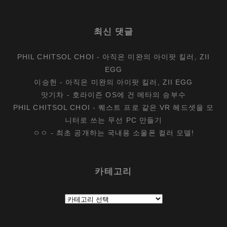
최신 댓글
PHIL CHITSOL CHOI
-
아직은 미완의 아이팟 킬러, ZII
EGG
이승헌
-
아직은 미완의 아이팟 킬러, ZII EGG
맛기차
-
호라이즌 OS에 건 메타의 승부수
PHIL CHITSOL CHOI
-
퀘스트 프로 같은 VR 헤드셋을 모
니터로 쓰는 무선 PC 만들기
ㅇㅇ
-
최초 공개하는 국내용 소울폰 컬러 모델!
카테고리
카
테
고