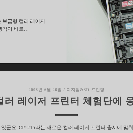
있는 보급형 컬러 레이저
생각이 바로…
보
급
형
의
격
을
달
2008년 6월 26일
/
디지털&3D 프린팅
리
5 컬러 레이저 프린터 체험단에
한
컬
러
레
있군요. CP1215라는 새로운 컬러 레이저 프린터 출시에 맞
이