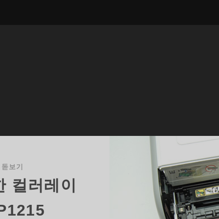
 돋보기
한 컬러레이
P1215