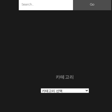
Search
for:
카테고리
카
테
고
리