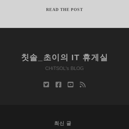
저
HP
READ THE POST
프
1215
린
컬
터
러
P
레
P1215
이
저
칫솔_초이의 IT 휴게실
프
린
CHiTSOL's BLOG
터
체
twitter
facebook
youtube
rss
험
단
에
응
모
최신 글
하