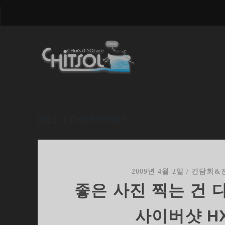
[태그:]
CYBERSHOT
2009년 4월 2일
/
간담회&
좋은 사진 찍는 건 
사이버샷 H