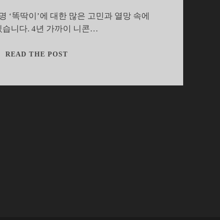
명 ‘똑딱이’에 대한 많은 고민과 열망 속에
있습니다. 4년 가까이 니콘…
똑
READ THE POST
딱
이
고
찰
–
소
니
사
이
버
샷
T77