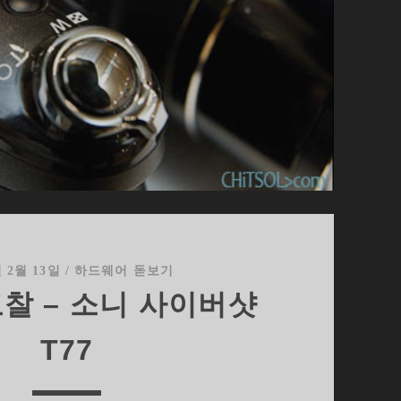
년 2월 13일
/
하드웨어 돋보기
찰 – 소니 사이버샷
T77