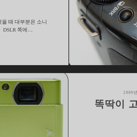
을 때 대부분은 소니
 DSLR 쪽에…
좋
은
사
진
찍
는
건
2009
다
똑딱이 고
담
았
다
는
사