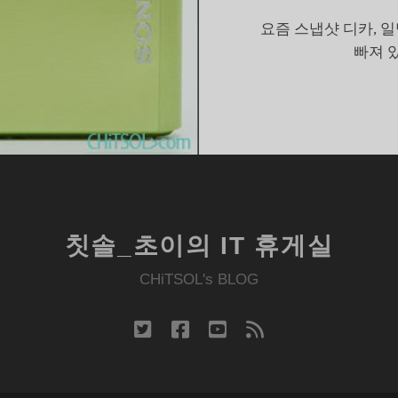
이
요즘 스냅샷 디카, 일
버
빠져 
샷
X1
칫솔_초이의 IT 휴게실
CHiTSOL's BLOG
twitter
facebook
youtube
rss