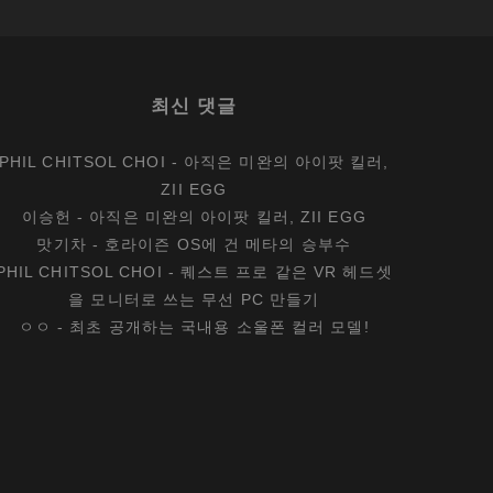
최신 댓글
PHIL CHITSOL CHOI
-
아직은 미완의 아이팟 킬러,
ZII EGG
이승헌
-
아직은 미완의 아이팟 킬러, ZII EGG
맛기차
-
호라이즌 OS에 건 메타의 승부수
PHIL CHITSOL CHOI
-
퀘스트 프로 같은 VR 헤드셋
을 모니터로 쓰는 무선 PC 만들기
ㅇㅇ
-
최초 공개하는 국내용 소울폰 컬러 모델!