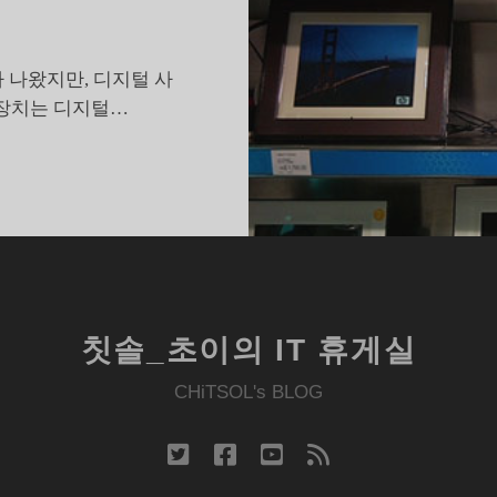
 나왔지만, 디지털 사
 장치는 디지털…
디
지
털
액
,
훌
륭
칫솔_초이의 IT 휴게실
한
광
CHiTSOL's BLOG
고
판
twitter
facebook
youtube
rss
이
아