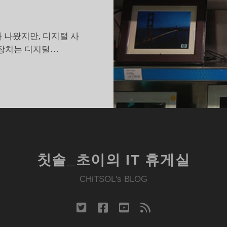
 나왔지만, 디지털 사
 장치는 디지털…
디
지
털
액
,
훌
륭
칫솔_초이의 IT 휴게실
한
광
CHiTSOL's BLOG
고
판
twitter
facebook
youtube
rss
이
아