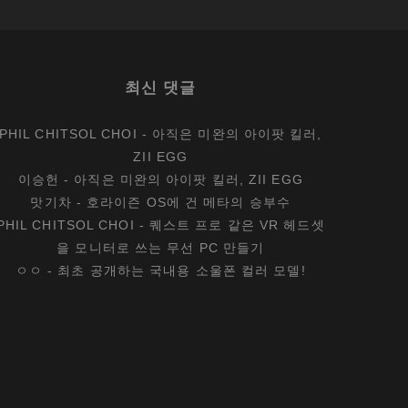
최신 댓글
PHIL CHITSOL CHOI
-
아직은 미완의 아이팟 킬러,
ZII EGG
이승헌
-
아직은 미완의 아이팟 킬러, ZII EGG
맛기차
-
호라이즌 OS에 건 메타의 승부수
PHIL CHITSOL CHOI
-
퀘스트 프로 같은 VR 헤드셋
을 모니터로 쓰는 무선 PC 만들기
ㅇㅇ
-
최초 공개하는 국내용 소울폰 컬러 모델!