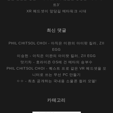
트3’
XR 헤드셋이 앞당길 메타워크 시대
최신 댓글
PHIL CHITSOL CHOI
-
아직은 미완의 아이팟 킬러, ZII
EGG
이승헌
-
아직은 미완의 아이팟 킬러, ZII EGG
맛기차
-
호라이즌 OS에 건 메타의 승부수
PHIL CHITSOL CHOI
-
퀘스트 프로 같은 VR 헤드셋을 모
니터로 쓰는 무선 PC 만들기
ㅇㅇ
-
최초 공개하는 국내용 소울폰 컬러 모델!
카테고리
카