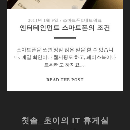
이
벤
트,
2011년 1월 9일
/
스마트폰&네트워크
엔터테인먼트 스마트폰의 조건
노
트
북
100
스마트폰을 쓰면 정말 많은 일을 할 수 있습니
대
다. 메일 확인이나 웹서핑도 하고, 페이스북이나
걸
트위터도 하지요.…
린
LG
엔
READ THE POST
이
터
벤
테
트
인
~
먼
트
칫솔_초이의 IT 휴게실
스