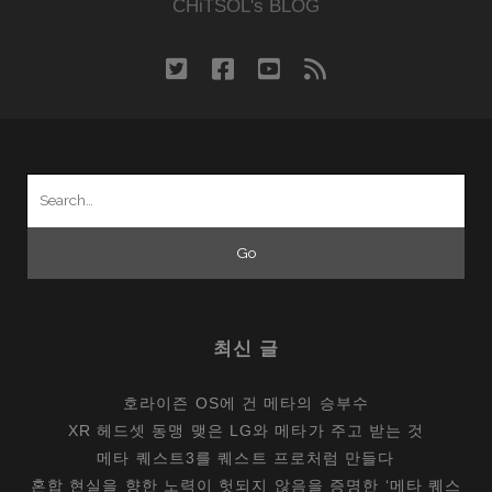
마
CHiTSOL's BLOG
트
폰
twitter
facebook
youtube
rss
의
조
건
Search
for:
최신 글
호라이즌 OS에 건 메타의 승부수
XR 헤드셋 동맹 맺은 LG와 메타가 주고 받는 것
메타 퀘스트3를 퀘스트 프로처럼 만들다
혼합 현실을 향한 노력이 헛되지 않음을 증명한 ‘메타 퀘스