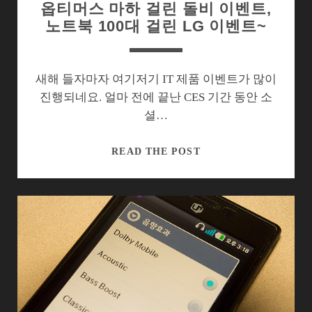
옵티머스 마하 걸린 돌비 이벤트,
노트북 100대 걸린 LG 이벤트~
새해 들자마자 여기저기 IT 제품 이벤트가 많이
진행되네요. 얼마 전에 끝난 CES 기간 동안 소
셜…
옵
READ THE POST
티
머
스
마
하
걸
린
돌
비