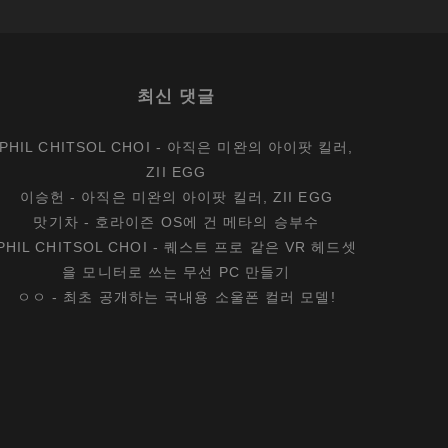
최신 댓글
PHIL CHITSOL CHOI
-
아직은 미완의 아이팟 킬러,
ZII EGG
이승헌
-
아직은 미완의 아이팟 킬러, ZII EGG
맛기차
-
호라이즌 OS에 건 메타의 승부수
PHIL CHITSOL CHOI
-
퀘스트 프로 같은 VR 헤드셋
을 모니터로 쓰는 무선 PC 만들기
ㅇㅇ
-
최초 공개하는 국내용 소울폰 컬러 모델!