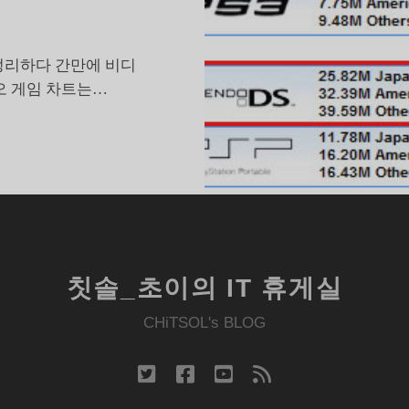
정리하다 간만에 비디
오 게임 차트는…
억
대
판
매
눈
앞
칫솔_초이의 IT 휴게실
에
둔
CHiTSOL's BLOG
닌
텐
twitter
facebook
youtube
rss
도
S