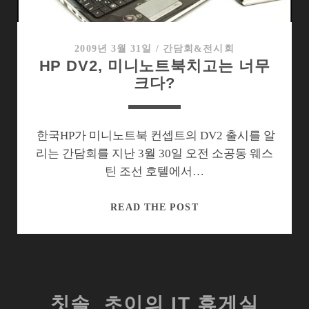
가
필
요
2009년 3월 31일
/
간담회&전시회
HP DV2, 미니노트북치고는 너무
하
크다?
다
한국HP가 미니노트북 컨셉트의 DV2 출시를 알
리는 간담회를 지난 3월 30일 오전 소공동 웨스
틴 조선 호텔에서…
HP
READ THE POST
DV2,
미
니
노
트
칫솔_초이의 IT 휴게실