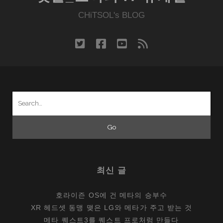
북
치
CHiTSOL's BLOG
고
는
twitter
facebook
youtube
rss
너
무
크
다?
Search
for:
최신 글
호라이즌 OS에 건 메타의 승부수
XR 헤드셋 동맹 맺은 LG와 메타가 주고 받는 것
메타 퀘스트3를 퀘스트 프로처럼 만들다