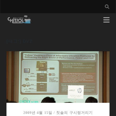
[태그:]
DV2
2009년 4월 15일
/
칫솔의 구시렁거리기