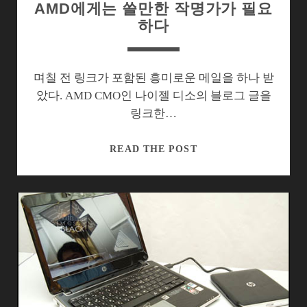
AMD에게는 쓸만한 작명가가 필요
하다
며칠 전 링크가 포함된 흥미로운 메일을 하나 받
았다. AMD CMO인 나이젤 디소의 블로그 글을
링크한…
AMD
READ THE POST
에
게
는
쓸
만
한
작
명
가