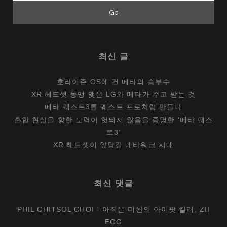
메
일
은
어
최신 글
떻
게
호라이즌 OS에 건 메타의 승부수
프
XR 헤드셋 동맹 맺은 LG와 메타가 주고 받는 것
린
메타 퀘스트3를 퀘스트 프로처럼 만들다
트
혼합 현실을 향한 노력이 헛되지 않음을 증명한 ‘메타 퀘스
됐
트3’
을
XR 헤드셋이 앞당길 메타워크 시대
까?
최신 댓글
PHIL CHITSOL CHOI
-
아직은 미완의 아이팟 킬러, ZII
EGG