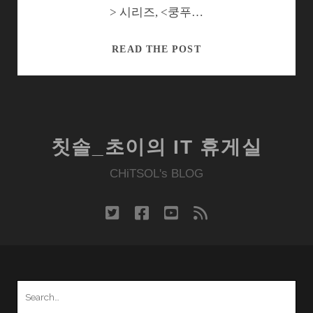
> 시리즈, <쿵푸…
홍
READ THE POST
콩
반
대
편
에
칫솔_초이의 IT 휴게실
있
던
CHiTSOL's BLOG
제
프
twitter
facebook
youtube
rss
리
카
젠
버
Search
그
for:
의