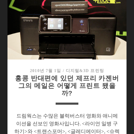
부
르
는
프
린
터,
HP
엔
비
100
2010년 7월 1일
/
디지털&3D 프린팅
홍콩 반대편에 있던 제프리 카젠버
그의 메일은 어떻게 프린트 됐을
까?
드림웍스는 수많은 블럭버스터 영화와 애니메
이션을 선보인 영화사입니다. <라이언 일병 구
하기>와 <트랜스포머>, <글레디에이터>, <슈렉