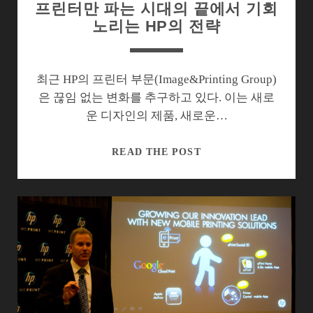
프린터만 파는 시대의 끝에서 기회
노리는 HP의 전략
최근 HP의 프린터 부문(Image&Printing Group)
은 끊임 없는 변화를 추구하고 있다. 이는 새로
운 디자인의 제품, 새로운…
프
READ THE POST
린
터
만
파
는
시
대
의
끝