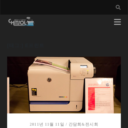
[태그:]
E프린트
2011년 11월 11일
/
간담회&전시회