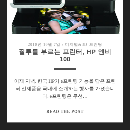
프
린
트
기
능
을
듬
2010년 10월 7일
/
디지털&3D 프린팅
질투를 부르는 프린터, HP 엔비
뿍
100
담
은
HP
어제 저녁, 한국 HP가 e프린팅 기능을 담은 프린
터 신제품을 국내에 소개하는 행사를 가졌습니
다. e프린팅은 무선…
질
READ THE POST
투
를