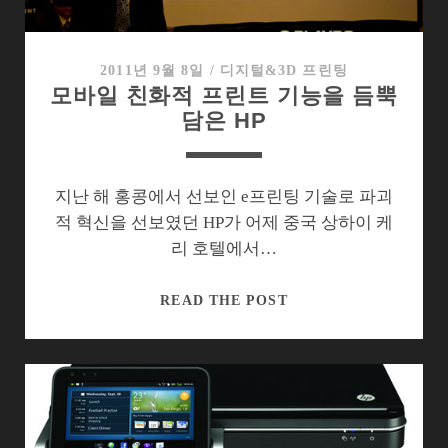
에
서
기
2011년 9월 8일
/
디지털&3D 프린팅
모바일 친화적 프린트 기능을 듬뿍
회
담은 HP
노
리
는
HP
지난 해 홍콩에서 선보인 e프린팅 기술로 파괴
의
적 혁신을 선보였던 HP가 어제 중국 상하이 케
전
리 호텔에서…
략
모
READ THE POST
바
일
친
화
적