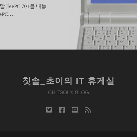
EeePC 701을 내놓
ePC…
도
대
체
EEPC
는
몇
가
칫솔_초이의 IT 휴게실
?
CHiTSOL's BLOG
twitter
facebook
youtube
rss