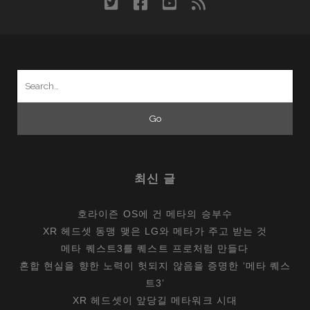
twitter
facebook
youtube
rss
밍
노
트
북,
Search
레
for:
노
버
리
전
Y740S
최신 글
호라이즌 OS에 건 메타의 승부수
XR 헤드셋 동맹 맺은 LG와 메타가 주고 받는 것
메타 퀘스트3를 퀘스트 프로처럼 만들다
혼합 현실을 향한 노력이 헛되지 않음을 증명한 ‘메타 퀘스
트3’
XR 헤드셋이 앞당길 메타워크 시대