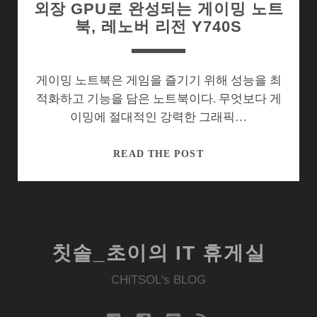
외장 GPU로 완성되는 게이밍 노트
북, 레노버 리전 Y740S
게이밍 노트북은 게임을 즐기기 위해 성능을 최
적화하고 기능을 담은 노트북이다. 무엇보다 게
이밍에 절대적인 강력한 그래픽…
외
READ THE POST
장
GPU
로
완
성
칫솔_초이의 IT 휴게실
되
는
CHiTSOL's BLOG
게
이