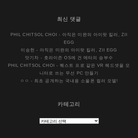
최신 댓글
PHIL CHITSOL CHOI
-
아직은 미완의 아이팟 킬러, ZII
EGG
이승헌
-
아직은 미완의 아이팟 킬러, ZII EGG
맛기차
-
호라이즌 OS에 건 메타의 승부수
PHIL CHITSOL CHOI
-
퀘스트 프로 같은 VR 헤드셋을 모
니터로 쓰는 무선 PC 만들기
ㅇㅇ
-
최초 공개하는 국내용 소울폰 컬러 모델!
카테고리
카
테
고