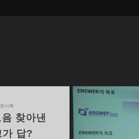
&전시회
모음 찾아낸
고가 답?