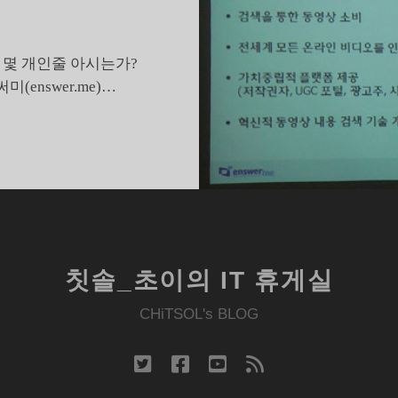
 몇 개인줄 아시는가?
(enswer.me)…
1
건
의
김
태
희
F
칫솔_초이의 IT 휴게실
모
음
CHiTSOL's BLOG
찾
아
twitter
facebook
youtube
rss
낸
엔