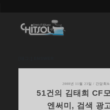
[태그:]
ENSWER
2008년 11월 23일
/
간담회
51건의 김태희 CF
엔써미, 검색 광