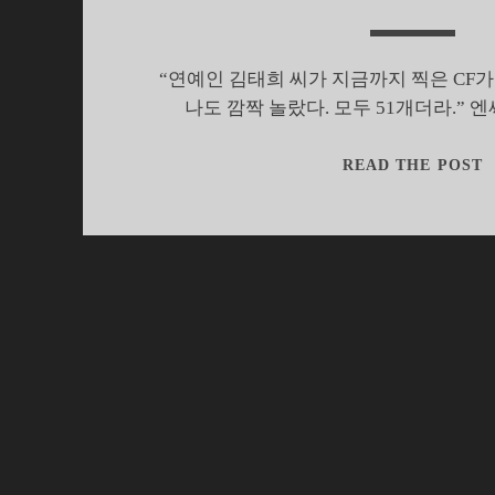
“연예인 김태희 씨가 지금까지 찍은 CF가
나도 깜짝 놀랐다. 모두 51개더라.” 엔써미
5
READ THE POST
C