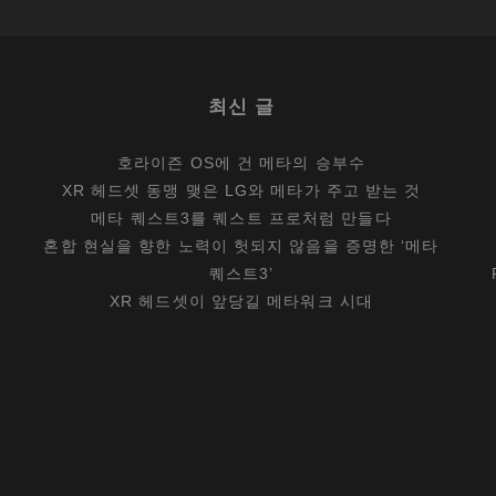
써
,
검
최신 글
색
광
호라이즌 OS에 건 메타의 승부수
고
XR 헤드셋 동맹 맺은 LG와 메타가 주고 받는 것
가
메타 퀘스트3를 퀘스트 프로처럼 만들다
?
혼합 현실을 향한 노력이 헛되지 않음을 증명한 ‘메타
퀘스트3’
XR 헤드셋이 앞당길 메타워크 시대