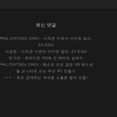
최신 댓글
PHIL CHITSOL CHOI
-
아직은 미완의 아이팟 킬러,
ZII EGG
이승헌
-
아직은 미완의 아이팟 킬러, ZII EGG
맛기차
-
호라이즌 OS에 건 메타의 승부수
PHIL CHITSOL CHOI
-
퀘스트 프로 같은 VR 헤드셋
을 모니터로 쓰는 무선 PC 만들기
ㅇㅇ
-
최초 공개하는 국내용 소울폰 컬러 모델!