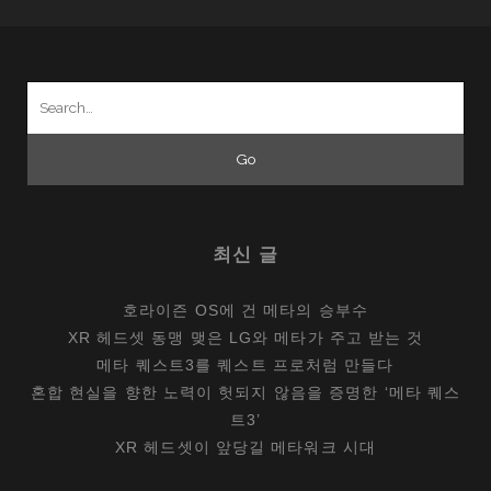
점,
AI
스
Search
피
for:
커
최신 글
호라이즌 OS에 건 메타의 승부수
XR 헤드셋 동맹 맺은 LG와 메타가 주고 받는 것
메타 퀘스트3를 퀘스트 프로처럼 만들다
혼합 현실을 향한 노력이 헛되지 않음을 증명한 ‘메타 퀘스
트3’
XR 헤드셋이 앞당길 메타워크 시대