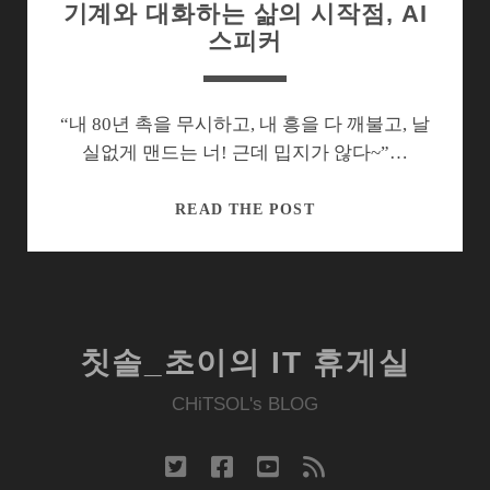
기계와 대화하는 삶의 시작점, AI
스피커
“내 80년 촉을 무시하고, 내 흥을 다 깨불고, 날
실없게 맨드는 너! 근데 밉지가 않다~”…
기
READ THE POST
계
와
대
화
하
칫솔_초이의 IT 휴게실
는
삶
CHiTSOL's BLOG
의
시
twitter
facebook
youtube
rss
작