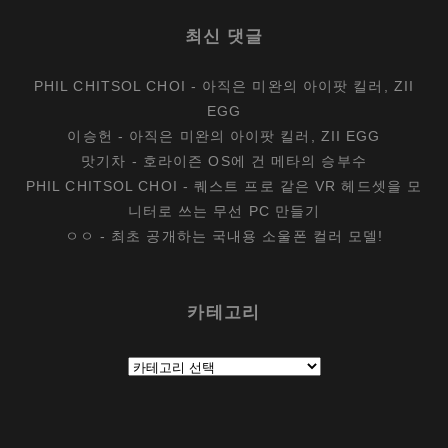
최신 댓글
PHIL CHITSOL CHOI
-
아직은 미완의 아이팟 킬러, ZII
EGG
이승헌
-
아직은 미완의 아이팟 킬러, ZII EGG
맛기차
-
호라이즌 OS에 건 메타의 승부수
PHIL CHITSOL CHOI
-
퀘스트 프로 같은 VR 헤드셋을 모
니터로 쓰는 무선 PC 만들기
ㅇㅇ
-
최초 공개하는 국내용 소울폰 컬러 모델!
카테고리
카
테
고
리