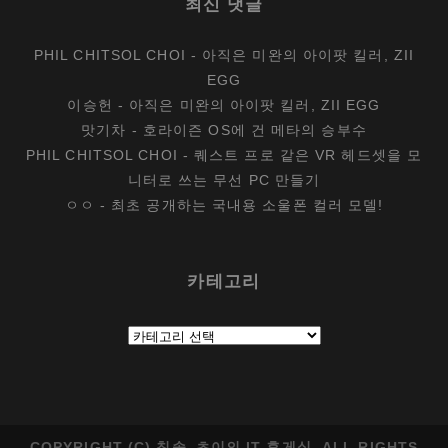
최신 댓글
PHIL CHITSOL CHOI
-
아직은 미완의 아이팟 킬러, ZII
EGG
이승헌
-
아직은 미완의 아이팟 킬러, ZII EGG
맛기차
-
호라이즌 OS에 건 메타의 승부수
PHIL CHITSOL CHOI
-
퀘스트 프로 같은 VR 헤드셋을 모
니터로 쓰는 무선 PC 만들기
ㅇㅇ
-
최초 공개하는 국내용 소울폰 컬러 모델!
카테고리
카
테
고
리
COPYRIGHT (C) 칫솔_초이의 IT 휴게실. ALL RIGHTS