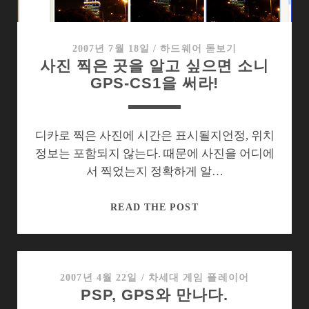
미
롭
지
2007년 7월 18일
/
하드웨어 돋보기
사진 찍은 곳을 알고 싶으면 소니
만
GPS-CS1을 써라!
뒷
감
당
은…
디카로 찍은 사진에 시간은 표시될지언정, 위치
정보는 포함되지 않는다. 때문에 사진을 어디에
서 찍었는지 정확하게 알…
사
READ THE POST
진
찍
은
곳
2007년 4월 22일
/
차세대 게임 플레이어
PSP, GPS와 만나다.
을