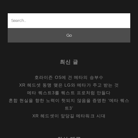
Search
for:
최신 글
호라이즌 OS에 건 메타의 승부수
XR 헤드셋 동맹 맺은 LG와 메타가 주고 받는 것
메타 퀘스트3를 퀘스트 프로처럼 만들다
혼합 현실을 향한 노력이 헛되지 않음을 증명한 ‘메타 퀘스
트3’
XR 헤드셋이 앞당길 메타워크 시대