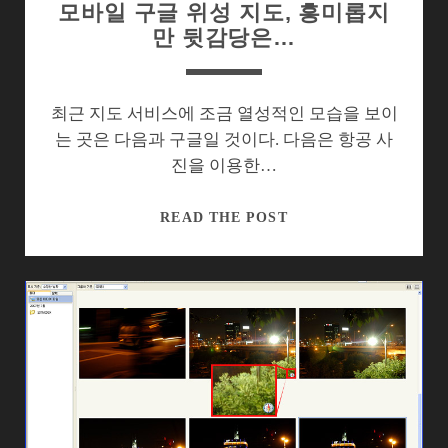
모바일 구글 위성 지도, 흥미롭지
만 뒷감당은…
최근 지도 서비스에 조금 열성적인 모습을 보이
는 곳은 다음과 구글일 것이다. 다음은 항공 사
진을 이용한…
모
READ THE POST
바
일
구
글
위
성
지
도,
흥