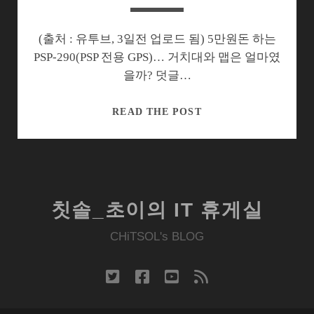
알
고
싶
(출처 : 유투브, 3일전 업로드 됨) 5만원돈 하는
으
PSP-290(PSP 전용 GPS)… 거치대와 맵은 얼마였
면
을까? 덧글…
소
니
PSP,
READ THE POST
GPS-
GPS
CS1
와
을
만
써
나
라!
다.
칫솔_초이의 IT 휴게실
CHiTSOL's BLOG
twitter
facebook
youtube
rss