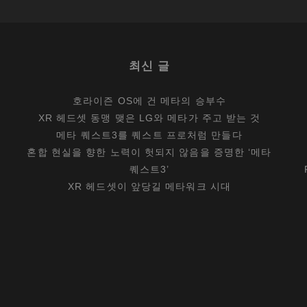
라
이
카
최신 글
카
메
호라이즌 OS에 건 메타의 승부수
라
XR 헤드셋 동맹 맺은 LG와 메타가 주고 받는 것
를
메타 퀘스트3를 퀘스트 프로처럼 만들다
만
혼합 현실을 향한 노력이 헛되지 않음을 증명한 ‘메타
나
퀘스트3’
다
XR 헤드셋이 앞당길 메타워크 시대