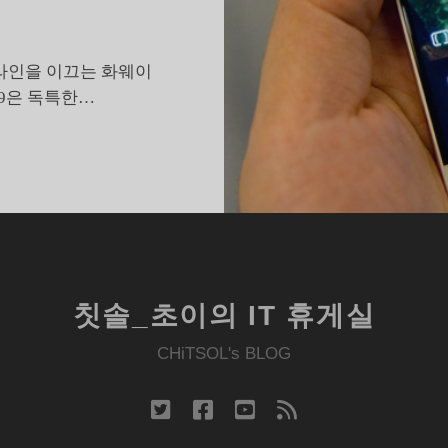
라인을 이끄는 화웨이
P9은 독특한…
화
웨
이
9,
스
마
트
칫솔_초이의 IT 휴게실
폰
으
CHiTSOL's BLOG
로
위
twitter
facebook
youtube
rss
장
한