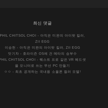
최신 댓글
PHIL CHITSOL CHOI
-
아직은 미완의 아이팟 킬러,
ZII EGG
이승헌
-
아직은 미완의 아이팟 킬러, ZII EGG
맛기차
-
호라이즌 OS에 건 메타의 승부수
PHIL CHITSOL CHOI
-
퀘스트 프로 같은 VR 헤드셋
을 모니터로 쓰는 무선 PC 만들기
ㅇㅇ
-
최초 공개하는 국내용 소울폰 컬러 모델!