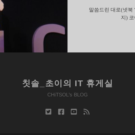
아
말씀드린 대로(넷북 V
쉬
지) 
움
칫솔_초이의 IT 휴게실
CHiTSOL's BLOG
twitter
facebook
youtube
rss