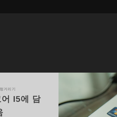
시렁거리기
어 I5에 담
움