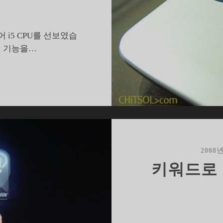
 i5 CPU를 선보였습
픽 기능을…
그
래
픽
통
합
PU,
코
2008
어
키워드로 
5
에
담
겨
진