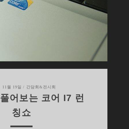
년 11월 19일
/
간담회&전시회
풀어보는 코어 I7 런
칭쇼