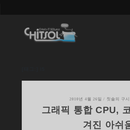
[태그:]
I5
2010년 4월 26일
/
칫솔의 구
그래픽 통합 CPU, 코
겨진 아쉬