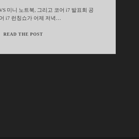
S 미니 노트북, 그리고 코어 i7 발표회 공
코어 i7 런칭쇼가 어제 저녁…
키
READ THE POST
워
드
로
풀
어
보
는
코
어
I7
런
칭
쇼