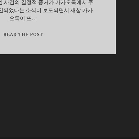
인 사건의 결정적 증거가 카카오톡에서 주
인되었다는 소식이 보도되면서 새삼 카카
오톡이 또…
1400
READ THE POST
만
의
카
카
오
톡
이
억
울
하
다
굽
쇼?