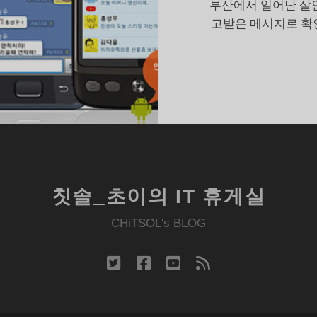
부산에서 일어난 살
고받은 메시지로 확
칫솔_초이의 IT 휴게실
CHiTSOL's BLOG
twitter
facebook
youtube
rss