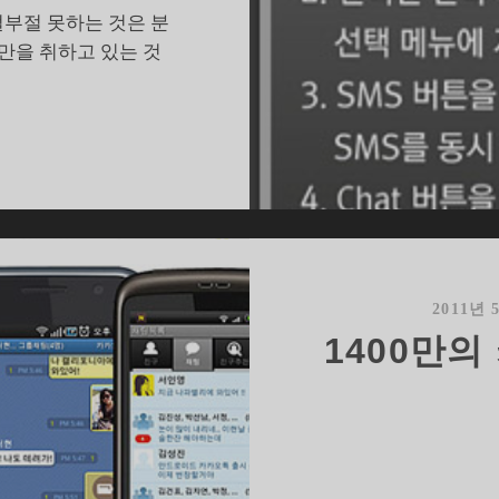
부절 못하는 것은 분
만을 취하고 있는 것
올
레
,
하
나
라
도
2011년 
잘
1400만
하
지
그
?