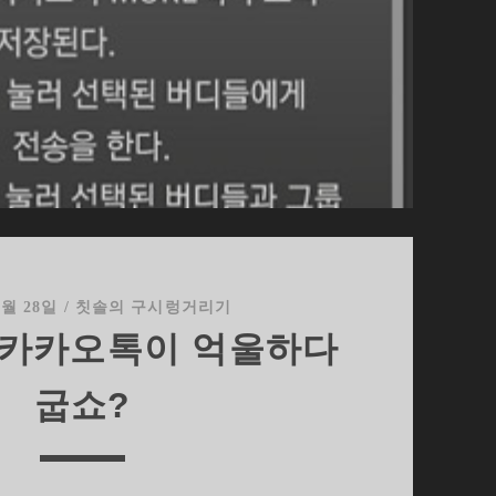
5월 28일
/
칫솔의 구시렁거리기
의 카카오톡이 억울하다
굽쇼?