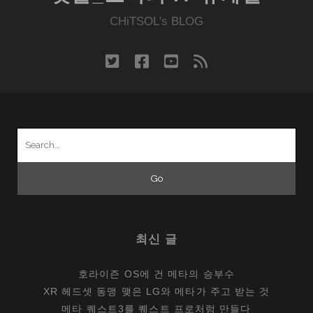
트
의
CHiTSOL's BLOG
흥
미
twitter
facebook
youtube
rss
로
웠
던
장
Search
면
for:
들
과
단
상
최신 글
호라이즌 OS에 건 메타의 승부수
XR 헤드셋 동맹 맺은 LG와 메타가 주고 받는 것
메타 퀘스트3를 퀘스트 프로처럼 만들다