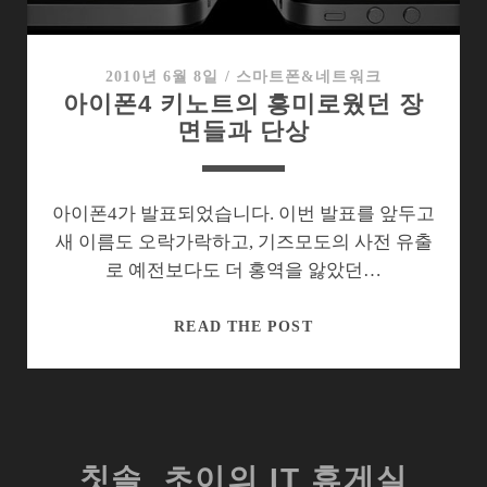
4
출
시
2010년 6월 8일
/
스마트폰&네트워크
아이폰4 키노트의 흥미로웠던 장
현
면들과 단상
장
아이폰4가 발표되었습니다. 이번 발표를 앞두고
새 이름도 오락가락하고, 기즈모도의 사전 유출
로 예전보다도 더 홍역을 앓았던…
아
READ THE POST
이
폰
4
키
노
칫솔_초이의 IT 휴게실