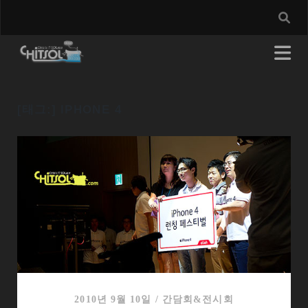
[태그:]
IPHONE 4
2010년 9월 10일
/
간담회&전시회