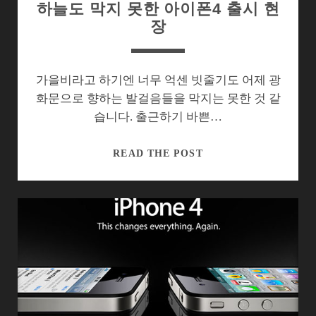
하늘도 막지 못한 아이폰4 출시 현
장
가을비라고 하기엔 너무 억센 빗줄기도 어제 광
화문으로 향하는 발걸음들을 막지는 못한 것 같
습니다. 출근하기 바쁜…
하
READ THE POST
늘
도
막
지
못
한
아
이
폰