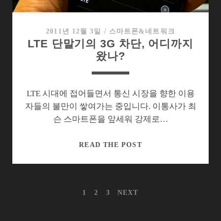
는
가?
2011년 12월 3일
/
스마트폰&네트워크
LTE 단말기의 3G 차단, 어디까지
왔나?
LTE 시대에 접어들면서 통신 시장을 향한 이용
자들의 불만이 쌓여가는 중입니다. 이통사가 최
슨 스마트폰을 앞세워 강제로…
LTE
READ THE POST
단
말
기
글
1
2
3
NEXT
의
내
3G
비
게
차