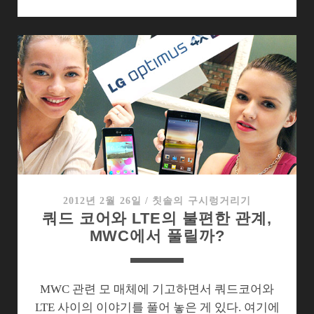
쿼
드
코
어
스
마
트
폰
의
딜
레
마
2012년 2월 26일
/
칫솔의 구시렁거리기
쿼드 코어와 LTE의 불편한 관계,
에
MWC에서 풀릴까?
빠
진
이
통
MWC 관련 모 매체에 기고하면서 쿼드코어와
시
LTE 사이의 이야기를 풀어 놓은 게 있다. 여기에