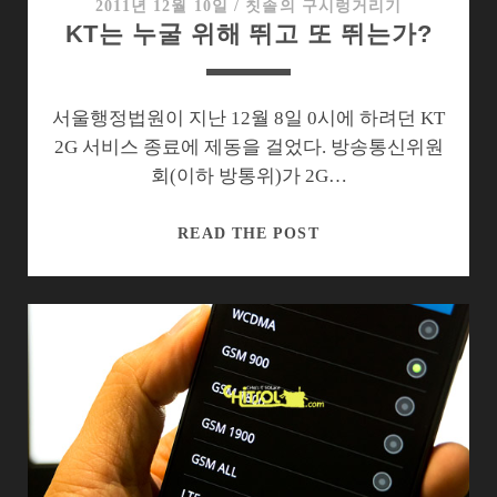
를
2011년 12월 10일
/
칫솔의 구시렁거리기
KT는 누굴 위해 뛰고 또 뛰는가?
4G
단
말
의
서울행정법원이 지난 12월 8일 0시에 하려던 KT
유
2G 서비스 종료에 제동을 걸었다. 방송통신위원
심
회(이하 방통위)가 2G…
이
동
KT
READ THE POST
성
는
차
누
단
굴
위
해
뛰
고
또
뛰