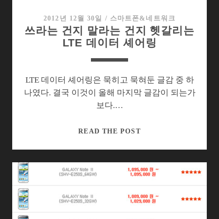
자
와
2012년 12월 30일
/
스마트폰&네트워크
쓰라는 건지 말라는 건지 헷갈리는
버
LTE 데이터 셰어링
려
질
이
용
LTE 데이터 셰어링은 묵히고 묵혀둔 글감 중 하
자
나였다. 결국 이것이 올해 마지막 글감이 되는가
보다.…
쓰
READ THE POST
라
는
건
지
말
라
는