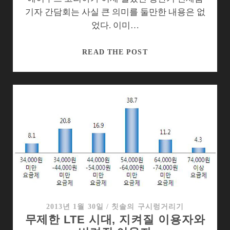
전
기자 간담회는 사실 큰 의미를 둘만한 내용은 없
에
었다. 이미…
치
료
LTE
READ THE POST
를…
실
험
실
로
접
근
하
는
에
이
수
스
2013년 1월 30일
/
칫솔의 구시렁거리기
무제한 LTE 시대, 지켜질 이용자와
의