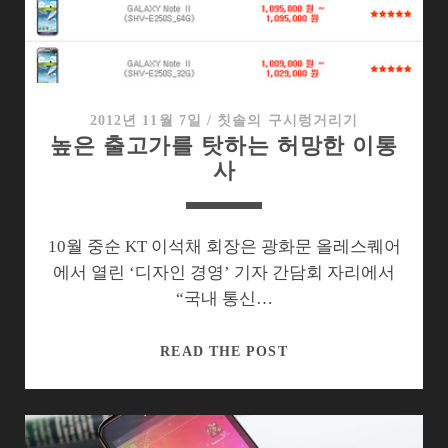
건
지
헷
갈
리
2012년 11월 7일
/
칫솔의 구시렁거리기
높은 출고가를 탓하는 허망한 이통
는
사
LTE
데
이
터
10월 중순 KT 이석채 회장은 광화문 올레스퀘어
셰
에서 열린 ‘디자인 경영’ 기자 간담회 자리에서
어
“국내 통신…
링
높
READ THE POST
은
출
고