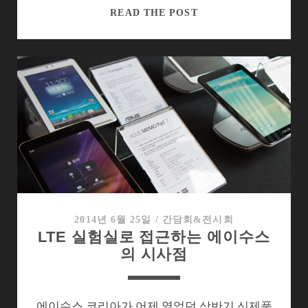
이
READ THE POST
통
시
장
의
동
맥
경
화
‘LTE
유
심
이
2014년 6월 25일
/
간담회&전시회
LTE 실험실로 접근하는 에이수스
동
의 시사점
성’,
더
늦
기
에이수스 코리아가 어제 열었던 상반기 신제품