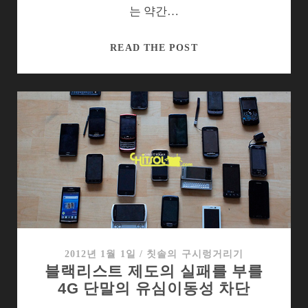
장
는 약간…
쿼
READ THE POST
드
코
어
와
LTE
의
불
편
한
관
계,
MWC
2012년 1월 1일
/
칫솔의 구시렁거리기
블랙리스트 제도의 실패를 부를
에
4G 단말의 유심이동성 차단
서
풀