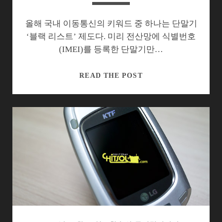
릴
까?
올해 국내 이동통신의 키워드 중 하나는 단말기
‘블랙 리스트’ 제도다. 미리 전산망에 식별번호
(IMEI)를 등록한 단말기만…
블
READ THE POST
랙
리
스
트
제
도
의
실
패
를
부