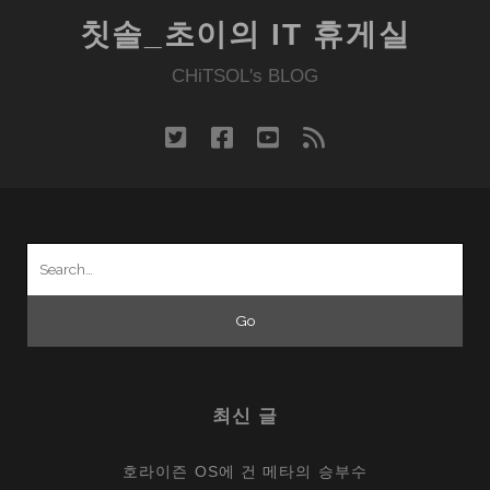
이
단,
칫솔_초이의 IT 휴게실
션
어
CHiTSOL's BLOG
디
까
지
twitter
facebook
youtube
rss
왔
나?
Search
for:
최신 글
호라이즌 OS에 건 메타의 승부수