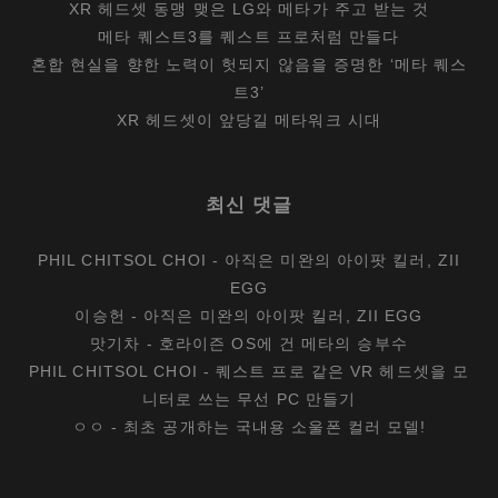
XR 헤드셋 동맹 맺은 LG와 메타가 주고 받는 것
메타 퀘스트3를 퀘스트 프로처럼 만들다
혼합 현실을 향한 노력이 헛되지 않음을 증명한 ‘메타 퀘스
트3’
XR 헤드셋이 앞당길 메타워크 시대
최신 댓글
PHIL CHITSOL CHOI
-
아직은 미완의 아이팟 킬러, ZII
EGG
이승헌
-
아직은 미완의 아이팟 킬러, ZII EGG
맛기차
-
호라이즌 OS에 건 메타의 승부수
PHIL CHITSOL CHOI
-
퀘스트 프로 같은 VR 헤드셋을 모
니터로 쓰는 무선 PC 만들기
ㅇㅇ
-
최초 공개하는 국내용 소울폰 컬러 모델!