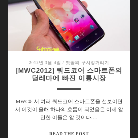
가
를
탓
하
는
허
망
한
이
2012년 3월 4일
/
칫솔의 구시렁거리기
[MWC2012] 쿼드코어 스마트폰의
통
딜레마에 빠진 이통시장
사
MWC에서 여러 쿼드코어 스마트폰을 선보이면
서 이것이 올해 하나의 흐름이 되었음은 이제 알
만한 이들은 알 것이다.…
[MWC2012]
READ THE POST