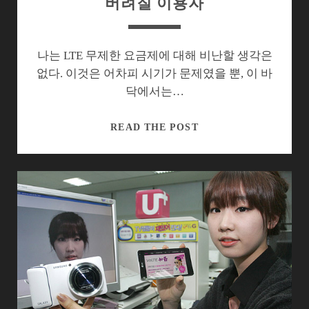
버려질 이용자
시
사
점
나는 LTE 무제한 요금제에 대해 비난할 생각은
없다. 이것은 어차피 시기가 문제였을 뿐, 이 바
닥에서는…
무
READ THE POST
제
한
LTE
시
대,
지
켜
질
이
용