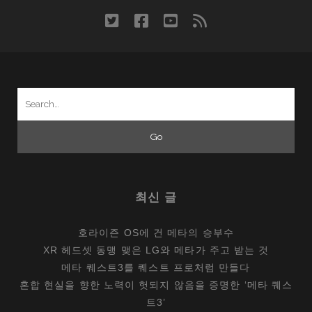
다
twitter
facebook
youtube
rss
이
챌
린
지’,
Search
증
for:
강
현
실
에
서
최신 글
포
스
호라이즌 OS에 건 메타의 승부수
를
XR 헤드셋 동맹 맺은 LG와 메타가 주고 받는 것
만
메타 퀘스트3를 퀘스트 프로처럼 만들다
나
혼합 현실을 향한 노력이 헛되지 않음을 증명한 ‘메타 퀘스
다
트3’