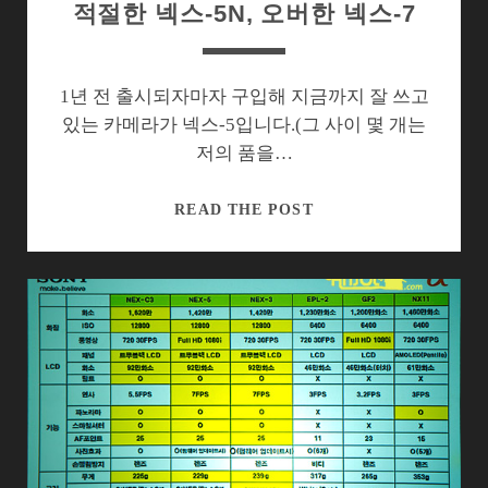
적절한 넥스-5N, 오버한 넥스-7
1년 전 출시되자마자 구입해 지금까지 잘 쓰고
있는 카메라가 넥스-5입니다.(그 사이 몇 개는
저의 품을…
적
READ THE POST
절
한
넥
스-5N,
오
버
한
넥
스-7