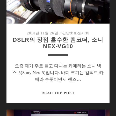
조
각
찾
은
미
러
2010년 11월 26일
/
간담회&전시회
DSLR의 장점 흡수한 캠코더, 소니
리
NEX-VG10
스
디
카,
넥
요즘 제가 주로 들고 다니는 카메라는 소니 넥
스-
스-5(Sony Nex-5)입니다. 바디 크기는 컴팩트 카
C3(NEX-
메라 수준이면서 렌즈…
C3)
DSLR
READ THE POST
의
장
점