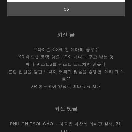
도
지
르
련
다
최신 글
호라이즌 OS에 건 메타의 승부수
XR 헤드셋 동맹 맺은 LG와 메타가 주고 받는 것
메타 퀘스트3를 퀘스트 프로처럼 만들다
혼합 현실을 향한 노력이 헛되지 않음을 증명한 ‘메타 퀘스
트3’
XR 헤드셋이 앞당길 메타워크 시대
최신 댓글
PHIL CHITSOL CHOI
-
아직은 미완의 아이팟 킬러, ZII
EGG