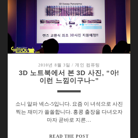
흡
수
한
캠
코
더,
소
니
NEX-
2010년 8월 3일
/
개인 컴퓨팅
3D 노트북에서 본 3D 사진, “아!
VG10
이런 느낌이구나~”
소니 알파 넥스-5입니다. 요즘 이 녀석으로 사진
찍는 재미가 쏠쏠합니다. 홍콩 출장을 다녀오자
마자 곧바로 지른…
3D
READ THE POST