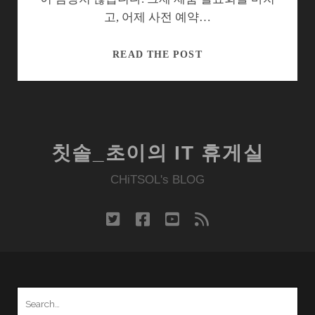
고, 어제 사전 예약…
이
READ THE POST
유
있
는
소
니
칫솔_초이의 IT 휴게실
알
파
CHiTSOL's BLOG
넥
스
twitter
facebook
youtube
rss
(NEX)
의
돌
풍,
Search
나
for: