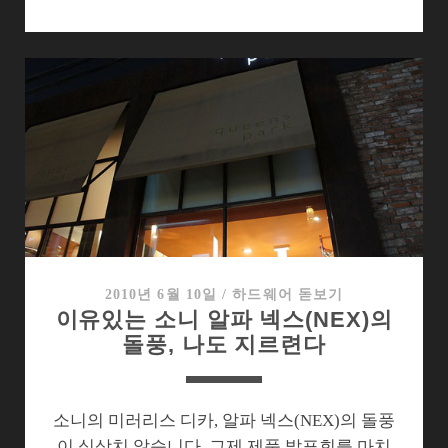
노
트
북
에
서
본
3D
사
진,
“아!
이
런
2010년 6월 10일
/
하드웨어 돋보기
이유있는 소니 알파 넥스(NEX)의
느
돌풍, 나도 지르련다
낌
이
구
나
소니의 미러리스 디카, 알파 넥스(NEX)의 돌풍
~”
이 심상치 않습니다. 그제 제품 발표회를 마치