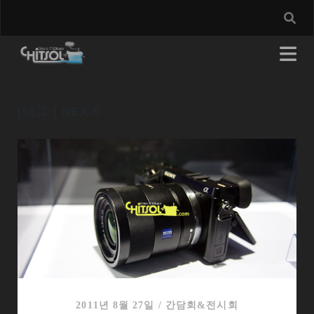
[태그:]
NEX-5
2011년 8월 27일
/
간담회&전시회