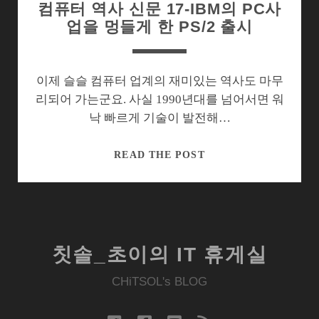
컴퓨터 역사 신문 17-IBM의 PC사
업을 멍들게 한 PS/2 출시
이제 슬슬 컴퓨터 업계의 재미있는 역사도 마무
리되어 가는군요. 사실 1990년대를 넘어서면 워
낙 빠르게 기술이 발전해…
컴
READ THE POST
퓨
터
역
사
신
칫솔_초이의 IT 휴게실
문
17-
CHiTSOL's BLOG
IBM
의