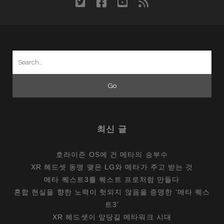
twitter
facebook
youtube
rss
PC
사
업
을
Search
멍
for:
들
게
한
PS/2
출
최신 글
시
호라이즌 OS에 건 메타의 승부수
XR 헤드셋 동맹 맺은 LG와 메타가 주고 받는 것
메타 퀘스트3를 퀘스트 프로처럼 만들다
혼합 현실을 향한 노력이 헛되지 않음을 증명한 ‘메타 퀘스
트3’
XR 헤드셋이 앞당길 메타워크 시대