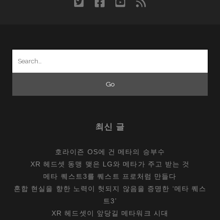
twitter
facebook
youtube
rss
기
를
거
부
Search
한
for:
소
니
의
배
짱
최신 글
호라이즌 OS에 건 메타의 승부수
XR 헤드셋 동맹 맺은 LG와 메타가 주고 받는 것
메타 퀘스트3를 퀘스트 프로처럼 만들다
혼합 현실을 향한 노력이 헛되지 않음을 증명한 ‘메타 퀘스
트3’
XR 헤드셋이 앞당길 메타워크 시대