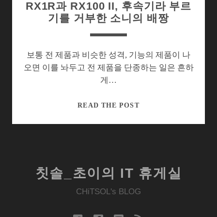
RX1R과 RX100 II, 후속기라 부르
기를 거부한 소니의 배짱
보통 전 제품과 비슷한 성격, 기능의 제품이 나
오면 이를 놔두고 전 제품을 단종하는 일은 흔하
게…
RX1R
READ THE POST
과
RX100
II,
후
속
칫솔_초이의 IT 휴게실
기
라
CHiTSOL's BLOG
부
르