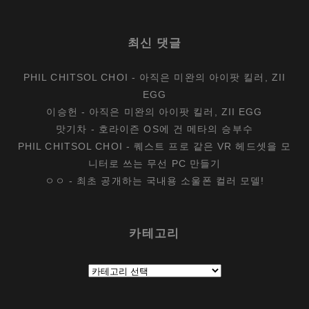
최신 댓글
PHIL CHITSOL CHOI
-
아직은 미완의 아이팟 킬러, ZII
EGG
이승헌
-
아직은 미완의 아이팟 킬러, ZII EGG
맛기차
-
호라이즌 OS에 건 메타의 승부수
PHIL CHITSOL CHOI
-
퀘스트 프로 같은 VR 헤드셋을 모
니터로 쓰는 무선 PC 만들기
ㅇㅇ
-
최초 공개하는 국내용 소울폰 컬러 모델!
카테고리
카
테
고