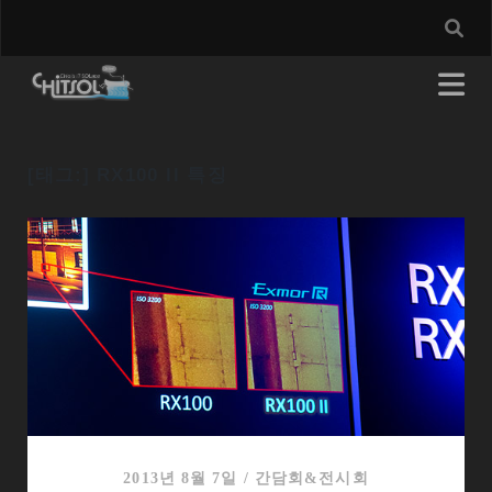
[태그:]
RX100 II 특징
2013년 8월 7일
/
간담회&전시회