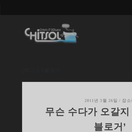
[태그:]
S블로거
2011년 3월 26일
/
잡소
무슨 수다가 오갈지 
블로거’