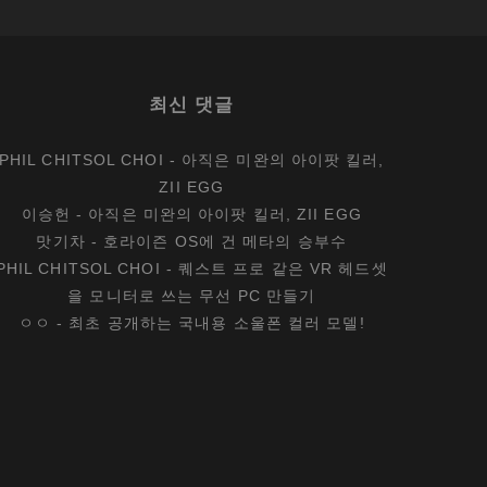
최신 댓글
PHIL CHITSOL CHOI
-
아직은 미완의 아이팟 킬러,
ZII EGG
이승헌
-
아직은 미완의 아이팟 킬러, ZII EGG
맛기차
-
호라이즌 OS에 건 메타의 승부수
PHIL CHITSOL CHOI
-
퀘스트 프로 같은 VR 헤드셋
을 모니터로 쓰는 무선 PC 만들기
ㅇㅇ
-
최초 공개하는 국내용 소울폰 컬러 모델!