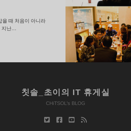
잡을 때 처음이 아니라
. 지난…
무
슨
수
다
가
오
갈
칫솔_초이의 IT 휴게실
지
궁
CHiTSOL's BLOG
금
한
twitter
facebook
youtube
rss
S
블