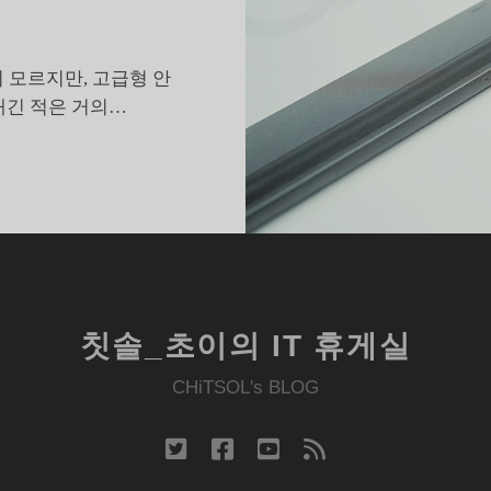
 모르지만, 고급형 안
매긴 적은 거의…
갤
럭
시
탭
8
플
러
칫솔_초이의 IT 휴게실
,
애
CHiTSOL's BLOG
매
한
twitter
facebook
youtube
rss
줄
타