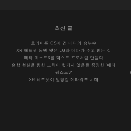
기
와
균
최신 글
형
잡
호라이즌 OS에 건 메타의 승부수
힌
XR 헤드셋 동맹 맺은 LG와 메타가 주고 받는 것
절
메타 퀘스트3를 퀘스트 프로처럼 만들다
충
혼합 현실을 향한 노력이 헛되지 않음을 증명한 ‘메타
사
퀘스트3’
이
XR 헤드셋이 앞당길 메타워크 시대