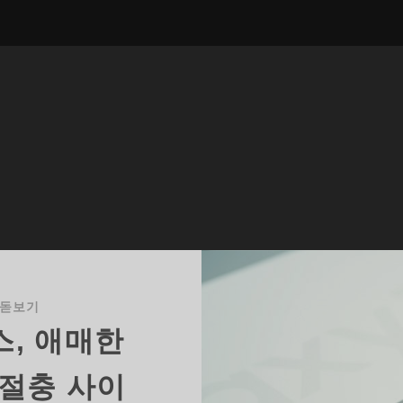
 돋보기
스, 애매한
절충 사이