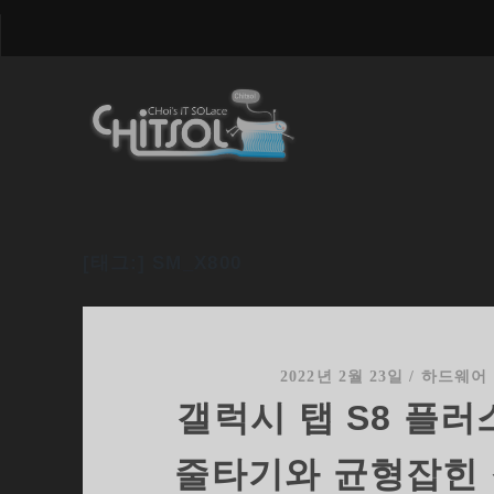
[태그:]
SM_X800
2022년 2월 23일
/
하드웨어
갤럭시 탭 S8 플러
줄타기와 균형잡힌 