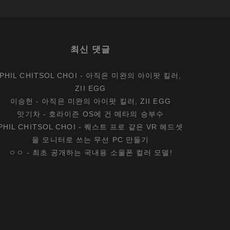
최신 댓글
PHIL CHITSOL CHOI
-
아직은 미완의 아이팟 킬러,
ZII EGG
이승헌
-
아직은 미완의 아이팟 킬러, ZII EGG
맛기차
-
호라이즌 OS에 건 메타의 승부수
PHIL CHITSOL CHOI
-
퀘스트 프로 같은 VR 헤드셋
을 모니터로 쓰는 무선 PC 만들기
ㅇㅇ
-
최초 공개하는 국내용 소울폰 컬러 모델!