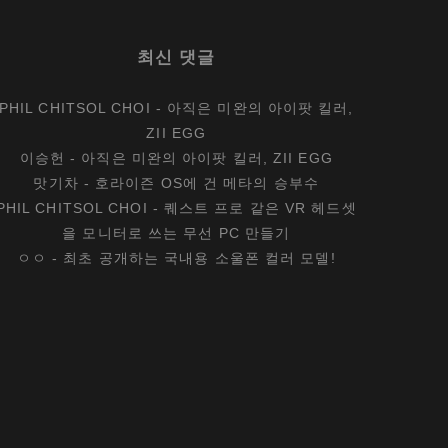
이
서
최신 댓글
의
‘PC
PHIL CHITSOL CHOI
-
아직은 미완의 아이팟 킬러,
3
ZII EGG
대
이승헌
-
아직은 미완의 아이팟 킬러, ZII EGG
장’
맛기차
-
호라이즌 OS에 건 메타의 승부수
PHIL CHITSOL CHOI
-
퀘스트 프로 같은 VR 헤드셋
을 모니터로 쓰는 무선 PC 만들기
ㅇㅇ
-
최초 공개하는 국내용 소울폰 컬러 모델!