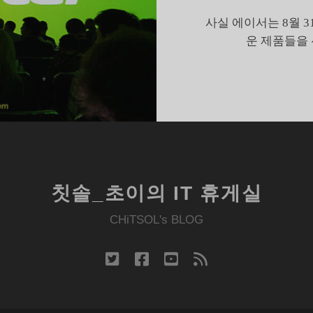
심
사실 에이서는 8월 3
심
운 제품들을 
한
노
트
북
칫솔_초이의 IT 휴게실
CHiTSOL's BLOG
twitter
facebook
youtube
rss