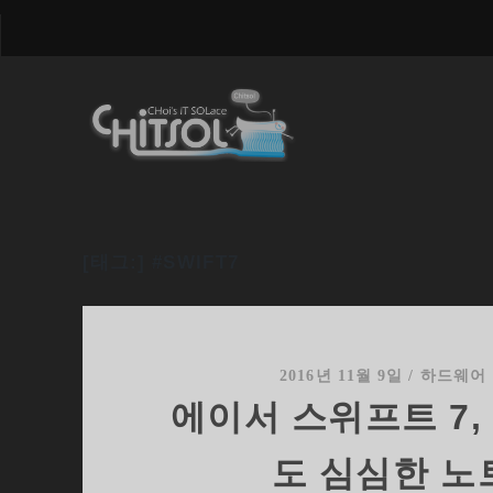
[태그:]
#SWIFT7
2016년 11월 9일
/
하드웨어
에이서 스위프트 7,
도 심심한 노