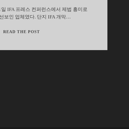
1일 IFA 프레스 컨퍼런스에서 제법 흥미로
선보인 업체였다. 단지 IFA 개막…
[IFA2016]
READ THE POST
한
국
에
서
다
시
만
나
길
바
라
는
에