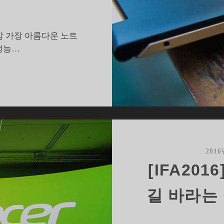
사상 가장 아름다운 노트
고성능…
에
이
서
스
위
프
트
201
,
[IFA20
잘
만
길 바라는 
들
고
도