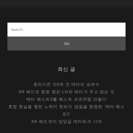
때
Search
for:
최신 글
호라이즌 OS에 건 메타의 승부수
XR 헤드셋 동맹 맺은 LG와 메타가 주고 받는 것
메타 퀘스트3를 퀘스트 프로처럼 만들다
혼합 현실을 향한 노력이 헛되지 않음을 증명한 ‘메타 퀘스
트3’
XR 헤드셋이 앞당길 메타워크 시대