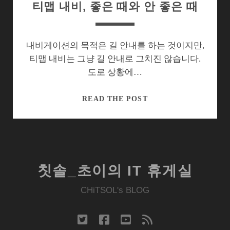
티맵 내비, 좋은 때와 안 좋은 때
내비게이션의 목적은 길 안내를 하는 것이지만,
티맵 내비는 그냥 길 안내로 그치진 않습니다.
도로 상황에…
티
READ THE POST
맵
내
비,
좋
은
칫솔_초이의 IT 휴게실
때
와
CHiTSOL's BLOG
안
좋
twitter
facebook
youtube
rss
은