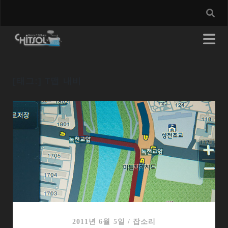
[태그:]
T맵 내비
2011년 6월 5일
/
잡소리