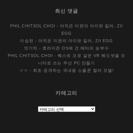
최신 댓글
PHIL CHITSOL CHOI
-
아직은 미완의 아이팟 킬러, ZII
EGG
이승헌
-
아직은 미완의 아이팟 킬러, ZII EGG
맛기차
-
호라이즌 OS에 건 메타의 승부수
PHIL CHITSOL CHOI
-
퀘스트 프로 같은 VR 헤드셋을 모
니터로 쓰는 무선 PC 만들기
ㅇㅇ
-
최초 공개하는 국내용 소울폰 컬러 모델!
카테고리
카
테
고
리