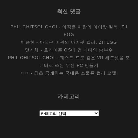
최신 댓글
PHIL CHITSOL CHOI
-
아직은 미완의 아이팟 킬러, ZII
EGG
이승헌
-
아직은 미완의 아이팟 킬러, ZII EGG
맛기차
-
호라이즌 OS에 건 메타의 승부수
PHIL CHITSOL CHOI
-
퀘스트 프로 같은 VR 헤드셋을 모
니터로 쓰는 무선 PC 만들기
ㅇㅇ
-
최초 공개하는 국내용 소울폰 컬러 모델!
카테고리
카
테
고
리