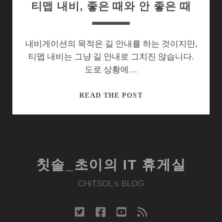
티맵 내비, 좋은 때와 안 좋은 때
내비게이션의 목적은 길 안내를 하는 것이지만,
티맵 내비는 그냥 길 안내로 그치진 않습니다.
도로 상황에…
티
READ THE POST
맵
내
비,
좋
은
칫솔_초이의 IT 휴게실
때
와
CHiTSOL's BLOG
안
좋
twitter
facebook
youtube
rss
은