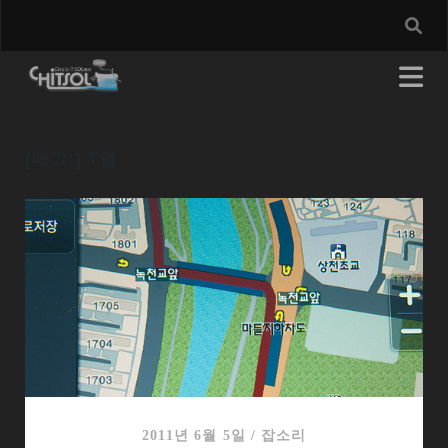
[태그:]
T맵
2011년 6월 5일
/
잡소리