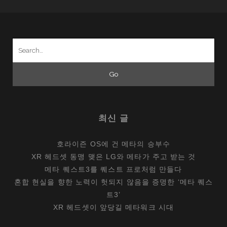
때
Search
for:
최신 글
호라이즌 OS에 건 메타의 승부수
XR 헤드셋 동맹 맺은 LG와 메타가 주고 받는 것
메타 퀘스트3를 퀘스트 프로처럼 만들다
혼합 현실을 향한 노력이 헛되지 않음을 증명한 ‘메타 퀘스
트3’
XR 헤드셋이 앞당길 메타워크 시대