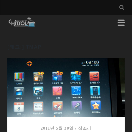
[태그:]
TMAP
2011년 5월 30일
/
잡소리