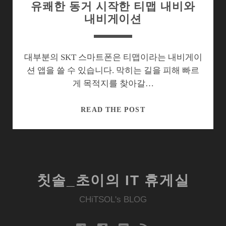
유쾌한 동거 시작한 티맵 내비와
내비게이션
대부분의 SKT 스마트폰은 티맵이라는 내비게이
션 앱을 쓸 수 있습니다. 막히는 길을 피해 빠르
게 목적지를 찾아갈…
유
READ THE POST
쾌
한
동
거
시
칫솔_초이의 IT 휴게실
작
한
CHiTSOL's BLOG
티
맵