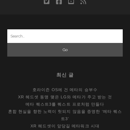
twitter
facebook
youtube
rss
내
비
와
내
Search
비
for:
게
이
션
최신 글
호라이즌 OS에 건 메타의 승부수
XR 헤드셋 동맹 맺은 LG와 메타가 주고 받는 것
메타 퀘스트3를 퀘스트 프로처럼 만들다
혼합 현실을 향한 노력이 헛되지 않음을 증명한 ‘메타 퀘스
트3’
XR 헤드셋이 앞당길 메타워크 시대