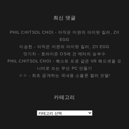
최신 댓글
PHIL CHITSOL CHOI
-
아직은 미완의 아이팟 킬러, ZII
EGG
이승헌
-
아직은 미완의 아이팟 킬러, ZII EGG
맛기차
-
호라이즌 OS에 건 메타의 승부수
PHIL CHITSOL CHOI
-
퀘스트 프로 같은 VR 헤드셋을 모
니터로 쓰는 무선 PC 만들기
ㅇㅇ
-
최초 공개하는 국내용 소울폰 컬러 모델!
카테고리
카
테
고