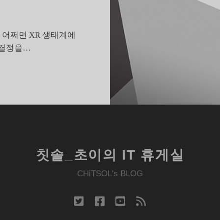
), 어쩌면 XR 생태계에
 결정을…
호
라
이
즌
S
에
건
칫솔_초이의 IT 휴게실
메
타
CHiTSOL's BLOG
의
승
twitter
facebook
youtube
rss
부
수