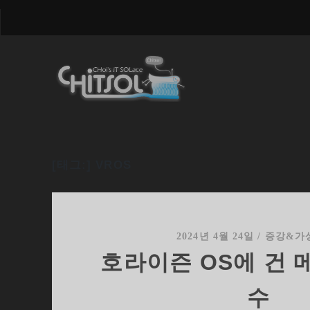
[태그:]
VROS
2024년 4월 24일
/
증강&가
호라이즌 OS에 건 
수