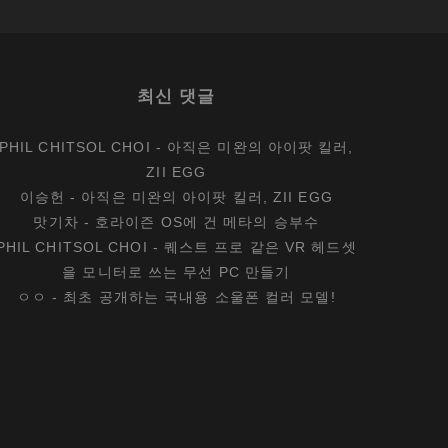
최신 댓글
PHIL CHITSOL CHOI
-
아직은 미완의 아이팟 킬러,
ZII EGG
이승헌
-
아직은 미완의 아이팟 킬러, ZII EGG
맛기차
-
호라이즌 OS에 건 메타의 승부수
PHIL CHITSOL CHOI
-
퀘스트 프로 같은 VR 헤드셋
을 모니터로 쓰는 무선 PC 만들기
ㅇㅇ
-
최초 공개하는 국내용 소울폰 컬러 모델!