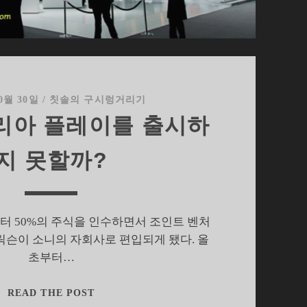
마
트
폰
10월 30일
/
칫솔의 구시렁거리기
리아 플레이를 출시하
지 못할까?
 50%의 주식을 인수하면서 조인트 벤처
릭슨이 소니의 자회사로 편입되게 됐다. 올
초부터…
왜
READ THE POST