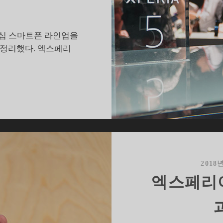
그십 스마트폰 라인업을
 정리했다. 엑스페리
반
년
만
에
만
나
는
2018
소
엑스페리아
니
플
래