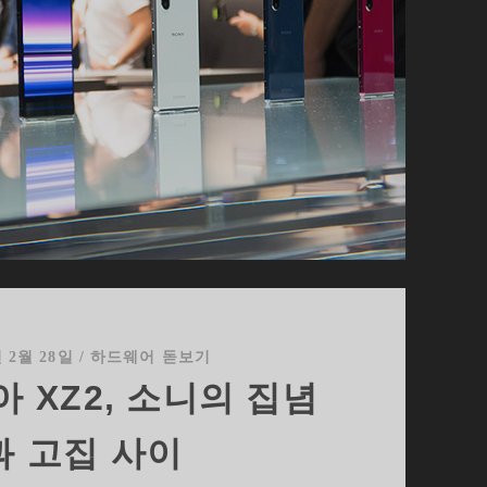
년 2월 28일
/
하드웨어 돋보기
 XZ2, 소니의 집념
과 고집 사이