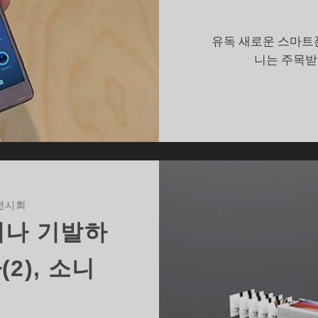
그
,
엑
유독 새로운 스마트폰
스
니는 주목받
페
리
아
전시회
하거나 기발하
2), 소니