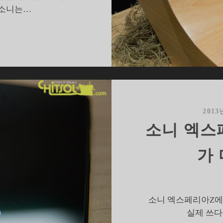
 소니는…
MWC2016]
이
런
것
도
엑
스
2013
페
소니 엑스
리
?’…
가
소
니
의
달
소니 엑스페리아Z에 
라
실제 쓰다
진