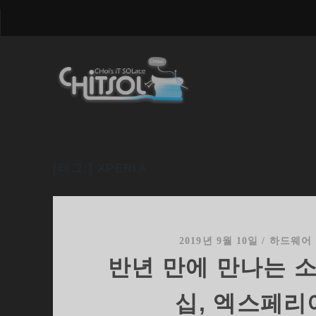
[태그:]
XPERIA
2019년 9월 10일
/
하드웨어
반년 만에 만나는 
십, 엑스페리