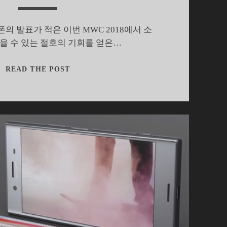
의 발표가 적은 이번 MWC 2018에서 소
을 수 있는 절호의 기회를 얻은…
엑
READ THE POST
스
페
리
아
XZ2,
소
니
의
집
념
과
고