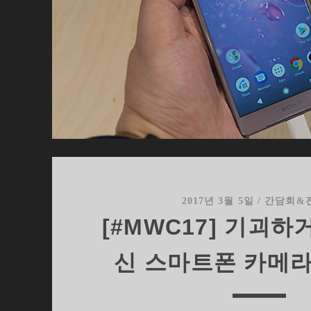
십
5
2017년 3월 5일
/
간담회&
[#MWC17] 기괴
신 스마트폰 카메라(