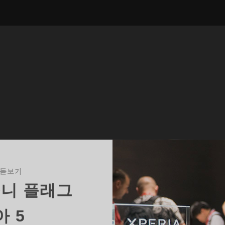
 돋보기
소니 플래그
아 5