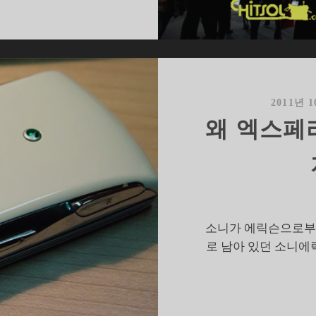
엑
스
페
리
아
,
2011년 
이
왜 엑스페
제
야
소
니
의
제
소니가 에릭슨으로부터
품
로 남아 있던 소니에
답
다