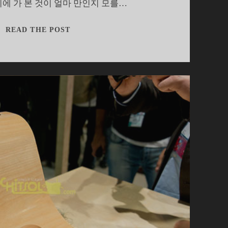
에 가 본 것이 얼마 만인지 모를…
소
READ THE POST
니
엑
스
페
리
아
X
퍼
포
먼
스
에
묻
고
답