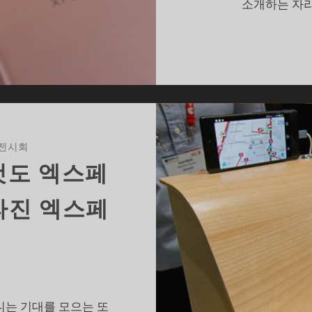
소개하는 자리
메
라
2),
소
니
전시회
 것도 엑스페
라진 엑스페
소니는 기대를 모으는 또