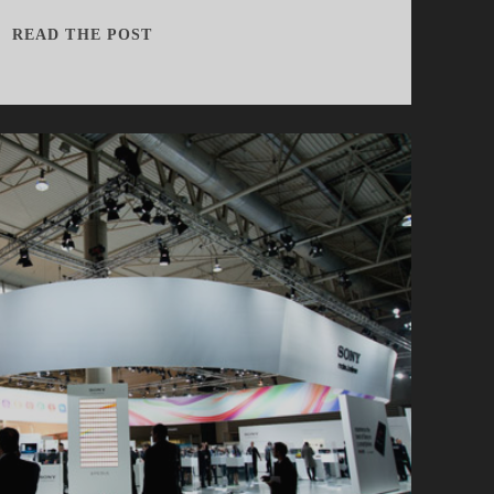
소
READ THE POST
니
엑
스
페
리
아
Z,
표
현
의
차
이
가
다
른
스