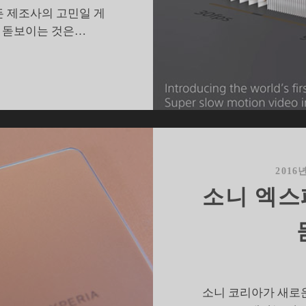
든 제조사의 고민일 게
서 돋보이는 것은…
#MWC17]
기
괴
하
거
나
기
2016
발
소니 엑스
하
신
스
마
트
폰
소니 코리아가 새로
카