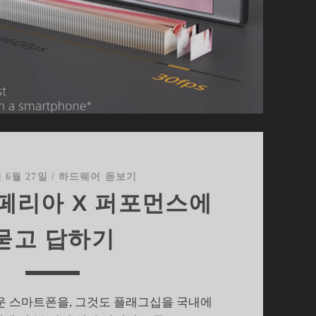
집
사
이
년 6월 27일
/
하드웨어 돋보기
페리아 X 퍼포먼스에
묻고 답하기
운 스마트폰을, 그것도 플래그십을 국내에