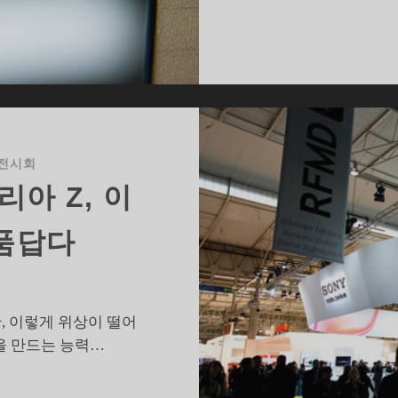
엑
스
페
리
아
전
략
전시회
리아 Z, 이
품답다
, 이렇게 위상이 떨어
을 만드는 능력…
MWC2013]