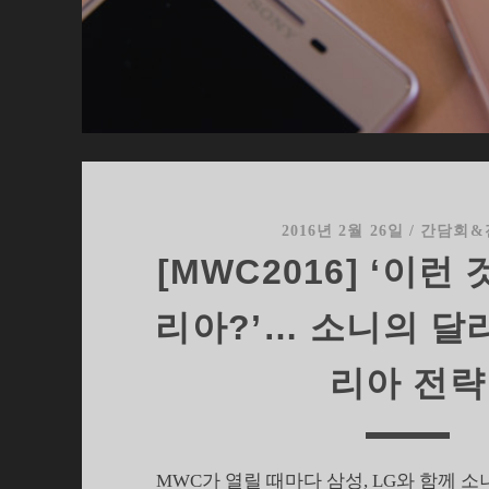
(
2016년 2월 26일
/
간담회&
[MWC2016] ‘이런
리아?’… 소니의 달
리아 전략
MWC가 열릴 때마다 삼성, LG와 함께 