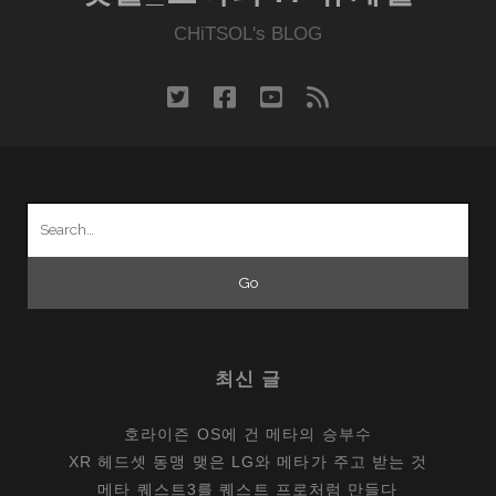
난
유
CHiTSOL's BLOG
경
MID,
twitter
facebook
youtube
rss
빌
립
S5
Search
for:
최신 글
호라이즌 OS에 건 메타의 승부수
XR 헤드셋 동맹 맺은 LG와 메타가 주고 받는 것
메타 퀘스트3를 퀘스트 프로처럼 만들다