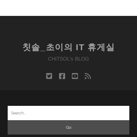
칫솔_초이의 IT 휴게실
CHiTSOL's BLOG
twitter
facebook
youtube
rss
Search
for: