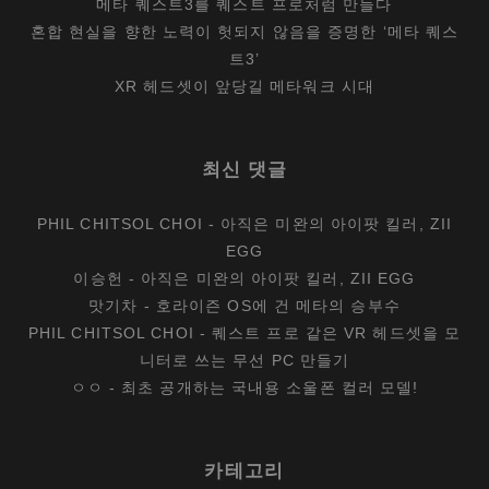
메타 퀘스트3를 퀘스트 프로처럼 만들다
혼합 현실을 향한 노력이 헛되지 않음을 증명한 ‘메타 퀘스
트3’
XR 헤드셋이 앞당길 메타워크 시대
최신 댓글
PHIL CHITSOL CHOI
-
아직은 미완의 아이팟 킬러, ZII
EGG
이승헌
-
아직은 미완의 아이팟 킬러, ZII EGG
맛기차
-
호라이즌 OS에 건 메타의 승부수
PHIL CHITSOL CHOI
-
퀘스트 프로 같은 VR 헤드셋을 모
니터로 쓰는 무선 PC 만들기
ㅇㅇ
-
최초 공개하는 국내용 소울폰 컬러 모델!
카테고리