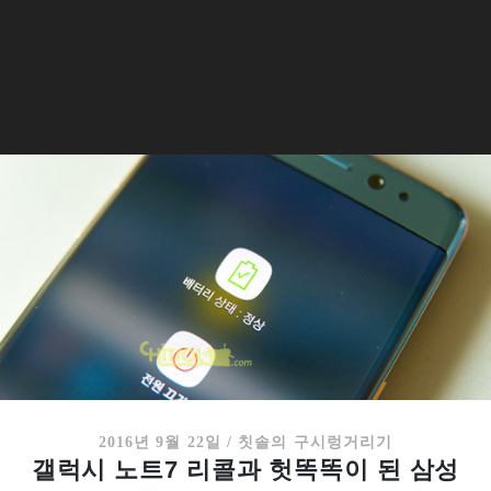
2016년 9월 22일
/
칫솔의 구시렁거리기
갤럭시 노트7 리콜과 헛똑똑이 된 삼성