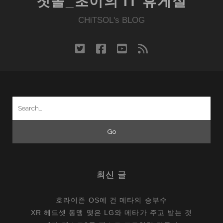
칫솔_초이의 IT 휴게실
CHiTSOL's BLOG
twitter
facebook
youtube
rss
Search
for:
최신 글
호라이즌 OS에 건 메타의 승부수
XR 헤드셋 동맹 맺은 LG와 메타가 주고 받는 것